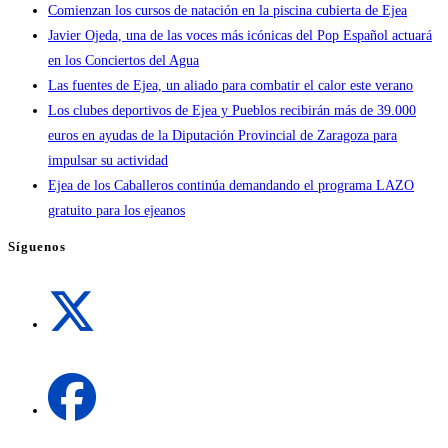
Comienzan los cursos de natación en la piscina cubierta de Ejea
Javier Ojeda, una de las voces más icónicas del Pop Español actuará
en los Conciertos del Agua
Las fuentes de Ejea, un aliado para combatir el calor este verano
Los clubes deportivos de Ejea y Pueblos recibirán más de 39.000
euros en ayudas de la Diputación Provincial de Zaragoza para
impulsar su actividad
Ejea de los Caballeros continúa demandando el programa LAZO
gratuito para los ejeanos
Síguenos
Se
abre
en
una
Se
nueva
abre
pestaña
en
una