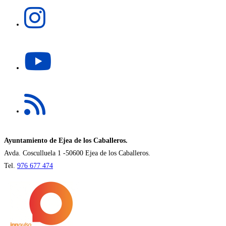
Se
nueva
abre
pestaña
en
una
Se
nueva
abre
pestaña
en
una
Se
nueva
abre
pestaña
en
una
nueva
Ayuntamiento de Ejea de los Caballeros.
pestaña
Avda. Cosculluela 1 -50600 Ejea de los Caballeros.
Tel.
976 677 474