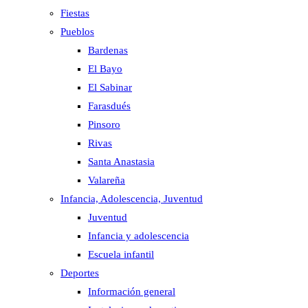
Fiestas
Pueblos
Bardenas
El Bayo
El Sabinar
Farasdués
Pinsoro
Rivas
Santa Anastasia
Valareña
Infancia, Adolescencia, Juventud
Juventud
Infancia y adolescencia
Escuela infantil
Deportes
Información general