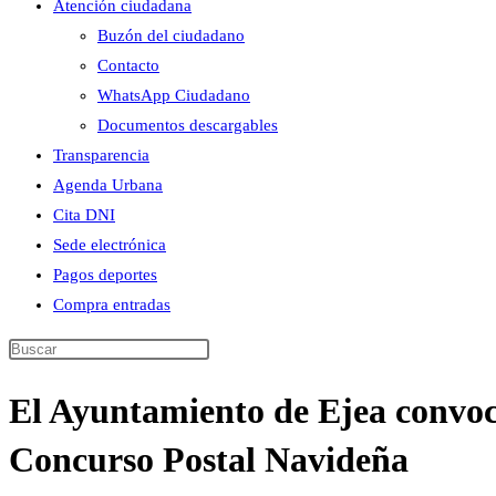
Atención ciudadana
Buzón del ciudadano
Contacto
WhatsApp Ciudadano
Documentos descargables
Transparencia
Agenda Urbana
Cita DNI
Sede electrónica
Pagos deportes
Compra entradas
Buscar
en
El Ayuntamiento de Ejea convoca
esta
web
Concurso Postal Navideña