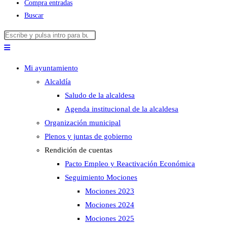
Compra entradas
Buscar
Buscar
Pulsa
en
Escape
esta
para
Mi ayuntamiento
web
cerrar
Alcaldía
el
Saludo de la alcaldesa
panel
Agenda institucional de la alcaldesa
de
Organización municipal
búsqueda.
Plenos y juntas de gobierno
Rendición de cuentas
Pacto Empleo y Reactivación Económica
Seguimiento Mociones
Mociones 2023
Mociones 2024
Mociones 2025