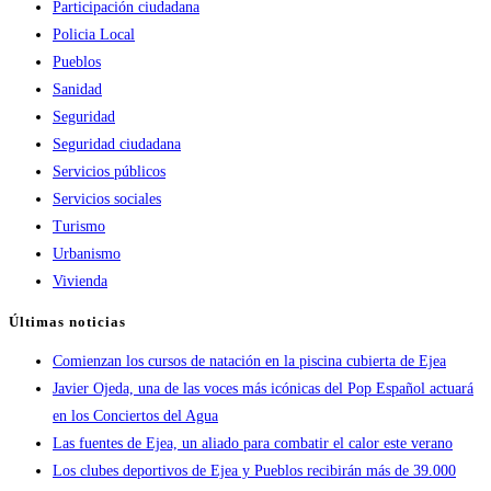
Participación ciudadana
Policia Local
Pueblos
Sanidad
Seguridad
Seguridad ciudadana
Servicios públicos
Servicios sociales
Turismo
Urbanismo
Vivienda
Últimas noticias
Comienzan los cursos de natación en la piscina cubierta de Ejea
Javier Ojeda, una de las voces más icónicas del Pop Español actuará
en los Conciertos del Agua
Las fuentes de Ejea, un aliado para combatir el calor este verano
Los clubes deportivos de Ejea y Pueblos recibirán más de 39.000