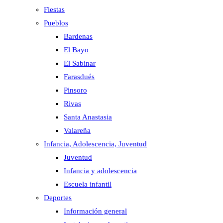
Fiestas
Pueblos
Bardenas
El Bayo
El Sabinar
Farasdués
Pinsoro
Rivas
Santa Anastasia
Valareña
Infancia, Adolescencia, Juventud
Juventud
Infancia y adolescencia
Escuela infantil
Deportes
Información general