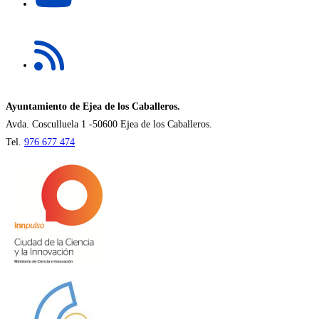
pestaña
en
una
Se
nueva
abre
pestaña
en
una
nueva
Ayuntamiento de Ejea de los Caballeros.
pestaña
Avda. Cosculluela 1 -50600 Ejea de los Caballeros.
Tel.
976 677 474