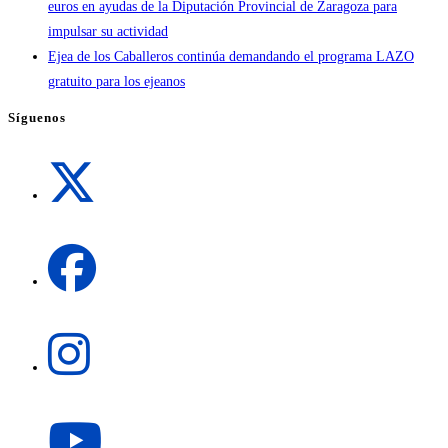
euros en ayudas de la Diputación Provincial de Zaragoza para
impulsar su actividad
Ejea de los Caballeros continúa demandando el programa LAZO
gratuito para los ejeanos
Síguenos
Se
abre
en
una
Se
nueva
abre
pestaña
en
una
Se
nueva
abre
pestaña
en
una
Se
nueva
abre