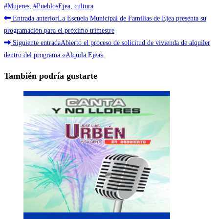
#Mujeres
,
#PueblosEjea
,
cultura
Leer
Entrada anterior
La Escuela Municipal de Familias de Ejea presenta su
más
programación para el próximo trimestre
Siguiente entrada
Abierto el proceso de solicitud de vivienda de alquiler
artículos
dentro del programa «Alquila Ejea»
También podría gustarte