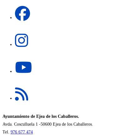
una
Se
nueva
abre
pestaña
en
una
Se
nueva
abre
pestaña
en
una
Se
nueva
abre
pestaña
en
una
Se
nueva
abre
pestaña
en
una
nueva
Ayuntamiento de Ejea de los Caballeros.
pestaña
Avda. Cosculluela 1 -50600 Ejea de los Caballeros.
Tel.
976 677 474