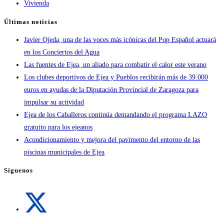
Vivienda
Últimas noticias
Javier Ojeda, una de las voces más icónicas del Pop Español actuará
en los Conciertos del Agua
Las fuentes de Ejea, un aliado para combatir el calor este verano
Los clubes deportivos de Ejea y Pueblos recibirán más de 39.000
euros en ayudas de la Diputación Provincial de Zaragoza para
impulsar su actividad
Ejea de los Caballeros continúa demandando el programa LAZO
gratuito para los ejeanos
Acondicionamiento y mejora del pavimento del entorno de las
piscinas municipales de Ejea
Síguenos
Se
abre
en