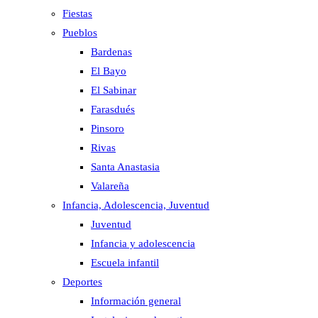
Fiestas
Pueblos
Bardenas
El Bayo
El Sabinar
Farasdués
Pinsoro
Rivas
Santa Anastasia
Valareña
Infancia, Adolescencia, Juventud
Juventud
Infancia y adolescencia
Escuela infantil
Deportes
Información general