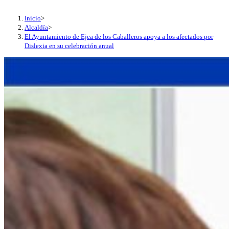
Inicio
>
Alcaldía
>
El Ayuntamiento de Ejea de los Caballeros apoya a los afectados por
Dislexia en su celebración anual