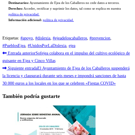
Destinatarios:
Ayuntamiento de Ejea de los Caballeros no cede datos a terceros.
Derechos:
Acceder, rectificar y suprimir los datos, tal como se explica en nuestra
política de privacidad.
Información adicional:
política de privacidad.
Etiquetas
:
#apoyo
,
#dislexia
,
#ejeadeloscaballeros
,
#prevencion
,
#PueblosEjea
,
#UnidosPorLaDislexia
,
ejea
Leer
Entrada anterior
Sofejea colabora en el impulso del cultivo ecológico de
más
guisante en Ejea y Cinco Villas
Siguiente entrada
El Ayuntamiento de Ejea de los Caballeros suspenderá
artículos
la licencia y clausurará durante seis meses e impondrá sanciones de hasta
30.000 euros a los locales en los que se celebren «Fiestas COVID»
También podría gustarte