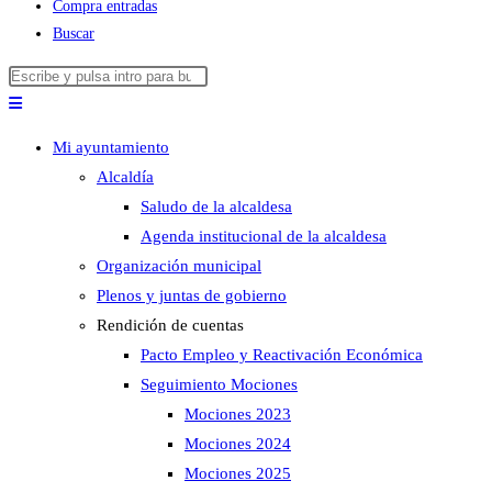
Compra entradas
Buscar
Buscar
Pulsa
en
Escape
esta
para
Mi ayuntamiento
web
cerrar
Alcaldía
el
Saludo de la alcaldesa
panel
Agenda institucional de la alcaldesa
de
Organización municipal
búsqueda.
Plenos y juntas de gobierno
Rendición de cuentas
Pacto Empleo y Reactivación Económica
Seguimiento Mociones
Mociones 2023
Mociones 2024
Mociones 2025