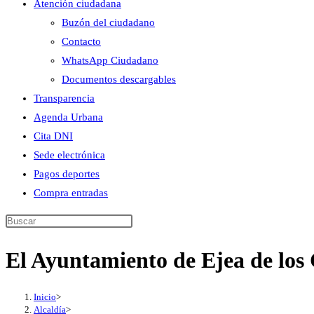
Atención ciudadana
Buzón del ciudadano
Contacto
WhatsApp Ciudadano
Documentos descargables
Transparencia
Agenda Urbana
Cita DNI
Sede electrónica
Pagos deportes
Compra entradas
Buscar
en
El Ayuntamiento de Ejea de los
esta
web
Inicio
>
Alcaldía
>