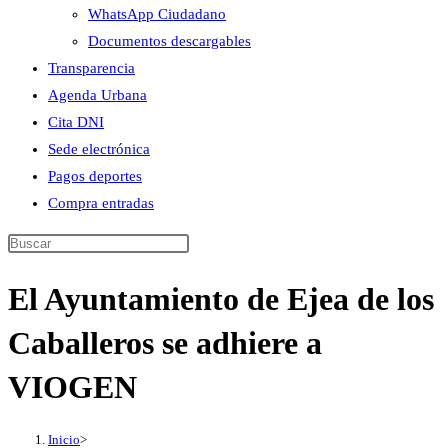
WhatsApp Ciudadano
Documentos descargables
Transparencia
Agenda Urbana
Cita DNI
Sede electrónica
Pagos deportes
Compra entradas
Buscar
en
El Ayuntamiento de Ejea de los
esta
web
Caballeros se adhiere a
VIOGEN
Inicio
>