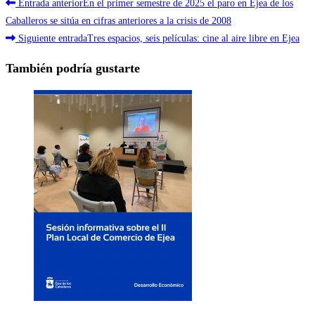
Leer
Entrada anterior
En el primer semestre de 2025 el paro en Ejea de los
más
Caballeros se sitúa en cifras anteriores a la crisis de 2008
Siguiente entrada
Tres espacios, seis películas: cine al aire libre en Ejea
artículos
También podría gustarte