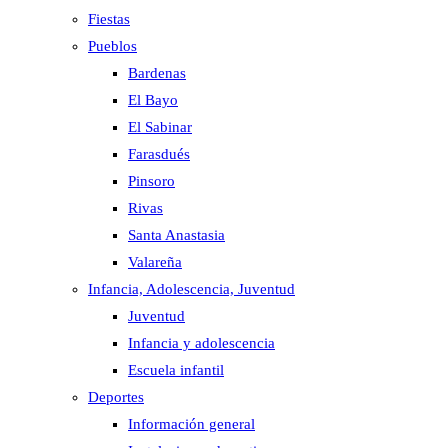
Fiestas
Pueblos
Bardenas
El Bayo
El Sabinar
Farasdués
Pinsoro
Rivas
Santa Anastasia
Valareña
Infancia, Adolescencia, Juventud
Juventud
Infancia y adolescencia
Escuela infantil
Deportes
Información general