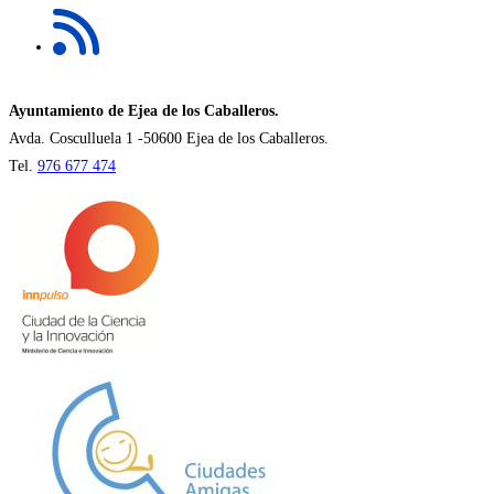
nueva
abre
pestaña
en
una
nueva
Ayuntamiento de Ejea de los Caballeros.
pestaña
Avda. Cosculluela 1 -50600 Ejea de los Caballeros.
Tel.
976 677 474