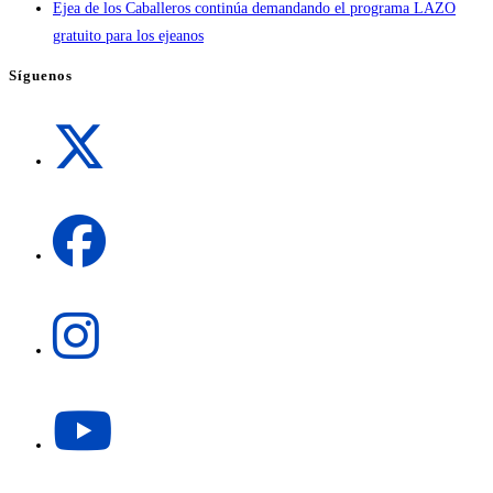
Ejea de los Caballeros continúa demandando el programa LAZO
gratuito para los ejeanos
Síguenos
Se
abre
en
una
Se
nueva
abre
pestaña
en
una
Se
nueva
abre
pestaña
en
una
Se
nueva
abre
pestaña
en
una
Se