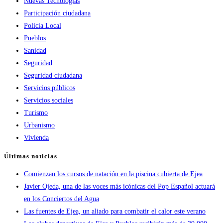
Nuevas Tecnologías
Participación ciudadana
Policia Local
Pueblos
Sanidad
Seguridad
Seguridad ciudadana
Servicios públicos
Servicios sociales
Turismo
Urbanismo
Vivienda
Últimas noticias
Comienzan los cursos de natación en la piscina cubierta de Ejea
Javier Ojeda, una de las voces más icónicas del Pop Español actuará
en los Conciertos del Agua
Las fuentes de Ejea, un aliado para combatir el calor este verano