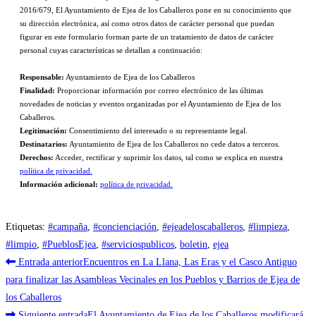
2016/679, El Ayuntamiento de Ejea de los Caballeros pone en su conocimiento que
su dirección electrónica, así como otros datos de carácter personal que puedan
figurar en este formulario forman parte de un tratamiento de datos de carácter
personal cuyas características se detallan a continuación:
Responsable:
Ayuntamiento de Ejea de los Caballeros
Finalidad:
Proporcionar información por correo electrónico de las últimas
novedades de noticias y eventos organizadas por el Ayuntamiento de Ejea de los
Caballeros.
Legitimación:
Consentimiento del interesado o su representante legal.
Destinatarios:
Ayuntamiento de Ejea de los Caballeros no cede datos a terceros.
Derechos:
Acceder, rectificar y suprimir los datos, tal como se explica en nuestra
política de privacidad.
Información adicional:
política de privacidad.
Etiquetas
:
#campaña
,
#concienciación
,
#ejeadeloscaballeros
,
#limpieza
,
#limpio
,
#PueblosEjea
,
#serviciospublicos
,
boletin
,
ejea
Leer
Entrada anterior
Encuentros en La Llana, Las Eras y el Casco Antiguo
más
para finalizar las Asambleas Vecinales en los Pueblos y Barrios de Ejea de
los Caballeros
artículos
Siguiente entrada
El Ayuntamiento de Ejea de los Caballeros modificará