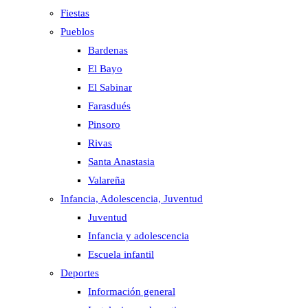
Fiestas
Pueblos
Bardenas
El Bayo
El Sabinar
Farasdués
Pinsoro
Rivas
Santa Anastasia
Valareña
Infancia, Adolescencia, Juventud
Juventud
Infancia y adolescencia
Escuela infantil
Deportes
Información general