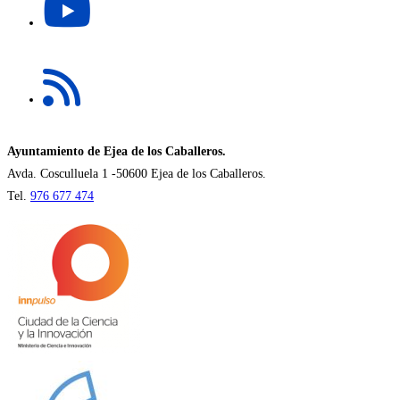
abre
pestaña
en
una
Se
nueva
abre
pestaña
en
una
nueva
Ayuntamiento de Ejea de los Caballeros.
pestaña
Avda. Cosculluela 1 -50600 Ejea de los Caballeros.
Tel.
976 677 474