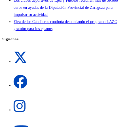
Los clubes deportivos de Ejea y Pueblos recibirán más de 39.000
euros en ayudas de la Diputación Provincial de Zaragoza para
impulsar su actividad
Ejea de los Caballeros continúa demandando el programa LAZO
gratuito para los ejeanos
Síguenos
Se
abre
en
una
Se
nueva
abre
pestaña
en
una
Se
nueva
abre
pestaña
en
una
Se
nueva