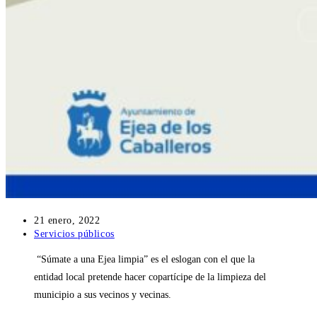
Publicación
21 enero, 2022
de
Categoría
Servicios públicos
la
de
“Súmate a una Ejea limpia” es el eslogan con el que la
entrada:
la
entrada:
entidad local pretende hacer copartícipe de la limpieza del
municipio a sus vecinos y vecinas.