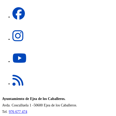
una
Se
nueva
abre
pestaña
en
una
Se
nueva
abre
pestaña
en
una
Se
nueva
abre
pestaña
en
una
Se
nueva
abre
pestaña
en
una
nueva
Ayuntamiento de Ejea de los Caballeros.
pestaña
Avda. Cosculluela 1 -50600 Ejea de los Caballeros.
Tel.
976 677 474