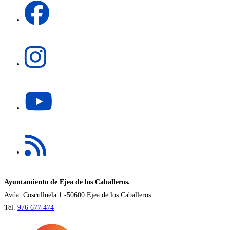
nueva
abre
pestaña
en
una
Se
nueva
abre
pestaña
en
una
Se
nueva
abre
pestaña
en
una
Se
nueva
abre
pestaña
en
una
nueva
Ayuntamiento de Ejea de los Caballeros.
pestaña
Avda. Cosculluela 1 -50600 Ejea de los Caballeros.
Tel.
976 677 474