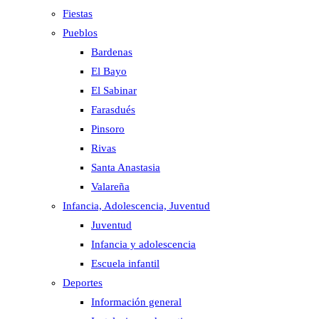
Fiestas
Pueblos
Bardenas
El Bayo
El Sabinar
Farasdués
Pinsoro
Rivas
Santa Anastasia
Valareña
Infancia, Adolescencia, Juventud
Juventud
Infancia y adolescencia
Escuela infantil
Deportes
Información general