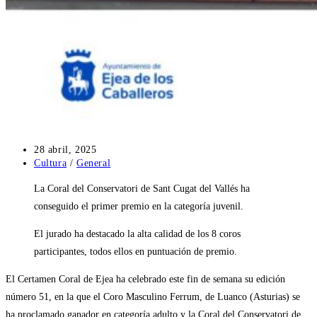
Publicación
28 abril, 2025
de
Categoría
Cultura
/
General
la
de
La Coral del Conservatori de Sant Cugat del Vallés ha
entrada:
la
entrada:
conseguido el primer premio en la categoría juvenil.
El jurado ha destacado la alta calidad de los 8 coros
participantes, todos ellos en puntuación de premio.
El Certamen Coral de Ejea ha celebrado este fin de semana su edición
número 51, en la que el Coro Masculino Ferrum, de Luanco (Asturias) se
ha proclamado ganador en categoría adulto y la Coral del Conservatori de