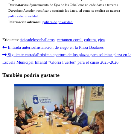
Destinatarios:
Ayuntamiento de Ejea de los Caballeros no cede datos a terceros.
Derechos:
Acceder, rectificar y suprimir los datos, tal como se explica en nuestra
política de privacidad.
Información adicional:
política de privacidad.
Etiquetas
:
#ejeadeloscaballeros
,
certamen coral
,
cultura
,
ejea
Leer
Entrada anterior
Instalación de riego en la Plaza Boalares
más
Siguiente entrada
Próxima apertura de los plazos para solicitar plaza en la
Escuela Municipal Infantil “Gloria Fuertes” para el curso 2025-2026
artículos
También podría gustarte