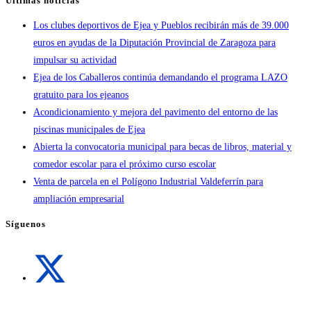
Últimas noticias
Los clubes deportivos de Ejea y Pueblos recibirán más de 39.000
euros en ayudas de la Diputación Provincial de Zaragoza para
impulsar su actividad
Ejea de los Caballeros continúa demandando el programa LAZO
gratuito para los ejeanos
Acondicionamiento y mejora del pavimento del entorno de las
piscinas municipales de Ejea
Abierta la convocatoria municipal para becas de libros, material y
comedor escolar para el próximo curso escolar
Venta de parcela en el Polígono Industrial Valdeferrín para
ampliación empresarial
Síguenos
Se
abre
en
una
Se