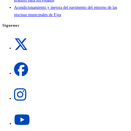
gratuito para los ejeanos
Acondicionamiento y mejora del pavimento del entorno de las
piscinas municipales de Ejea
Síguenos
Se
abre
en
una
Se
nueva
abre
pestaña
en
una
Se
nueva
abre
pestaña
en
una
Se
nueva
abre
pestaña
en