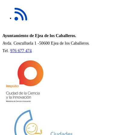
una
Se
nueva
abre
pestaña
en
una
nueva
Ayuntamiento de Ejea de los Caballeros.
pestaña
Avda. Cosculluela 1 -50600 Ejea de los Caballeros.
Tel.
976 677 474