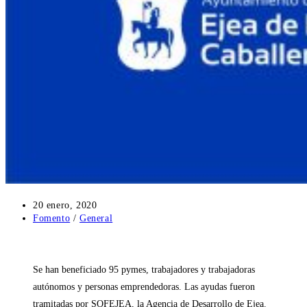
Publicación
20 enero, 2020
de
Categoría
Fomento
/
General
la
de
entrada:
la
entrada:
Se han beneficiado 95 pymes, trabajadores y trabajadoras
autónomos y personas emprendedoras. Las ayudas fueron
tramitadas por SOFEJEA, la Agencia de Desarrollo de Ejea.