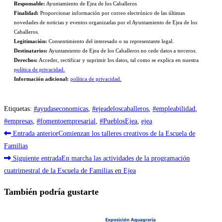
Responsable:
Ayuntamiento de Ejea de los Caballeros
Finalidad:
Proporcionar información por correo electrónico de las últimas
novedades de noticias y eventos organizadas por el Ayuntamiento de Ejea de los
Caballeros.
Legitimación:
Consentimiento del interesado o su representante legal.
Destinatarios:
Ayuntamiento de Ejea de los Caballeros no cede datos a terceros.
Derechos:
Acceder, rectificar y suprimir los datos, tal como se explica en nuestra
política de privacidad.
Información adicional:
política de privacidad.
Etiquetas
:
#ayudaseconomicas
,
#ejeadeloscaballeros
,
#empleabilidad
,
#empresas
,
#fomentoempresarial
,
#PueblosEjea
,
ejea
Leer
Entrada anterior
Comienzan los talleres creativos de la Escuela de
más
Familias
Siguiente entrada
En marcha las actividades de la programación
artículos
cuatrimestral de la Escuela de Familias en Ejea
También podría gustarte