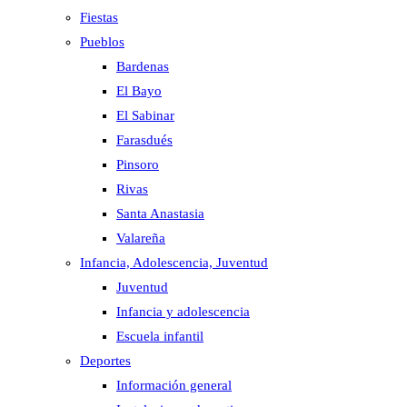
Fiestas
Pueblos
Bardenas
El Bayo
El Sabinar
Farasdués
Pinsoro
Rivas
Santa Anastasia
Valareña
Infancia, Adolescencia, Juventud
Juventud
Infancia y adolescencia
Escuela infantil
Deportes
Información general