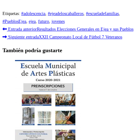
Etiquetas
:
#adolescencia
,
#ejeadeloscaballeros
,
#escueladefamilias
,
#PueblosEjea
,
ejea
,
futuro
,
jovenes
Leer
Entrada anterior
Resultados Elecciones Generales en Ejea y sus Pueblos
más
Siguiente entrada
XXII Campeonato Local de Fútbol 7 Veteranos
artículos
También podría gustarte