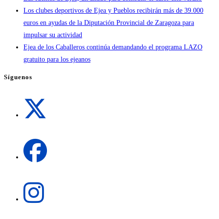
Los clubes deportivos de Ejea y Pueblos recibirán más de 39.000
euros en ayudas de la Diputación Provincial de Zaragoza para
impulsar su actividad
Ejea de los Caballeros continúa demandando el programa LAZO
gratuito para los ejeanos
Síguenos
Se
abre
en
una
Se
nueva
abre
pestaña
en
una
Se
nueva
abre
pestaña
en
una