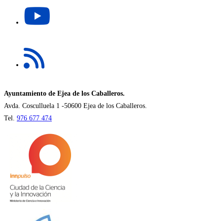
Se
nueva
abre
pestaña
en
una
Se
nueva
abre
pestaña
en
una
nueva
Ayuntamiento de Ejea de los Caballeros.
pestaña
Avda. Cosculluela 1 -50600 Ejea de los Caballeros.
Tel.
976 677 474