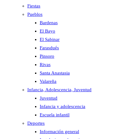
Fiestas
Pueblos
Bardenas
El Bayo
El Sabinar
Farasdués
Pinsoro
Rivas
Santa Anastasia
Valareña
Infancia, Adolescencia, Juventud
Juventud
Infancia y adolescencia
Escuela infantil
Deportes
Información general