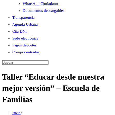
WhatsApp Ciudadano
Documentos descargables
Transparencia
Agenda Urbana
Cita DNI
Sede electrónica
Pagos deportes
Compra entradas
Buscar
en
Taller “Educar desde nuestra
esta
web
mejor versión” – Escuela de
Familias
Inicio
>