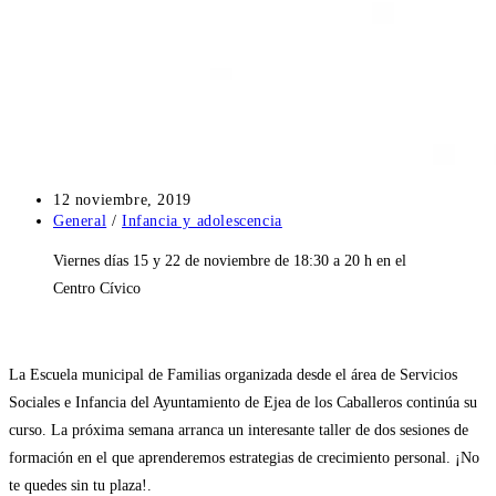
Publicación
12 noviembre, 2019
de
Categoría
General
/
Infancia y adolescencia
la
de
Viernes días 15 y 22 de noviembre de 18:30 a 20 h en el
entrada:
la
entrada:
Centro Cívico
La Escuela municipal de Familias organizada desde el área de Servicios
Sociales e Infancia del Ayuntamiento de Ejea de los Caballeros continúa su
curso. La próxima semana arranca un interesante taller de dos sesiones de
formación en el que aprenderemos estrategias de crecimiento personal. ¡No
te quedes sin tu plaza!.