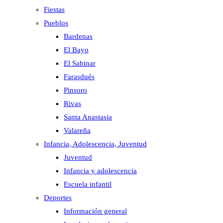
Fiestas
Pueblos
Bardenas
El Bayo
El Sabinar
Farasdués
Pinsoro
Rivas
Santa Anastasia
Valareña
Infancia, Adolescencia, Juventud
Juventud
Infancia y adolescencia
Escuela infantil
Deportes
Información general