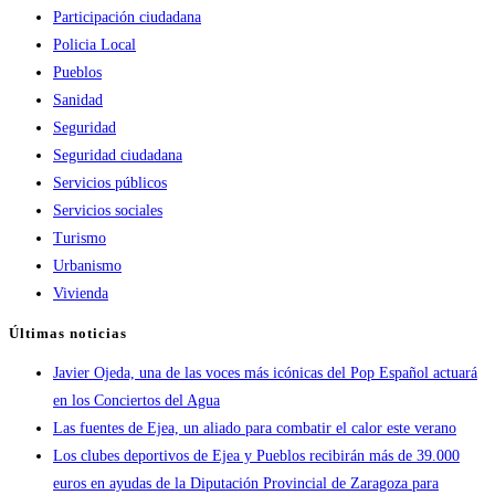
Participación ciudadana
Policia Local
Pueblos
Sanidad
Seguridad
Seguridad ciudadana
Servicios públicos
Servicios sociales
Turismo
Urbanismo
Vivienda
Últimas noticias
Javier Ojeda, una de las voces más icónicas del Pop Español actuará
en los Conciertos del Agua
Las fuentes de Ejea, un aliado para combatir el calor este verano
Los clubes deportivos de Ejea y Pueblos recibirán más de 39.000
euros en ayudas de la Diputación Provincial de Zaragoza para