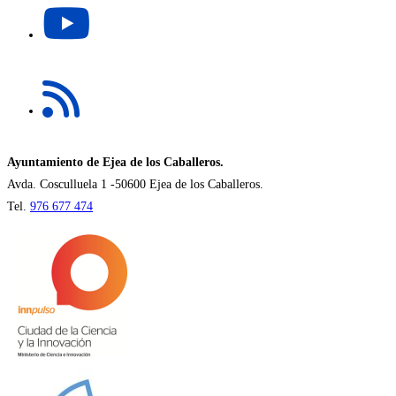
nueva
abre
pestaña
en
una
Se
nueva
abre
pestaña
en
una
nueva
Ayuntamiento de Ejea de los Caballeros.
pestaña
Avda. Cosculluela 1 -50600 Ejea de los Caballeros.
Tel.
976 677 474