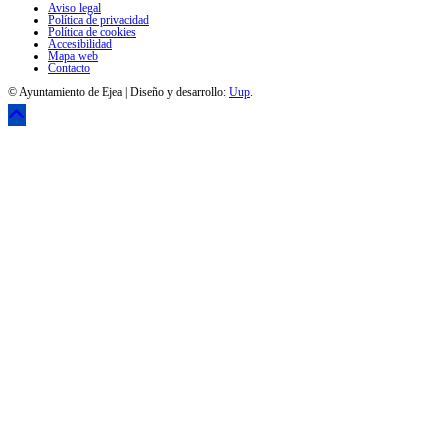
Aviso legal
Política de privacidad
Política de cookies
Accesibilidad
Mapa web
Contacto
© Ayuntamiento de Ejea | Diseño y desarrollo:
Uup
.