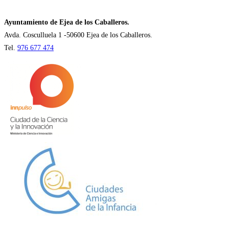
una
nueva
Ayuntamiento de Ejea de los Caballeros.
pestaña
Avda. Cosculluela 1 -50600 Ejea de los Caballeros.
Tel.
976 677 474