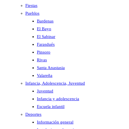
Fiestas
Pueblos
Bardenas
El Bayo
El Sabinar
Farasdués
Pinsoro
Rivas
Santa Anastasia
Valareña
Infancia, Adolescencia, Juventud
Juventud
Infancia y adolescencia
Escuela infantil
Deportes
Información general