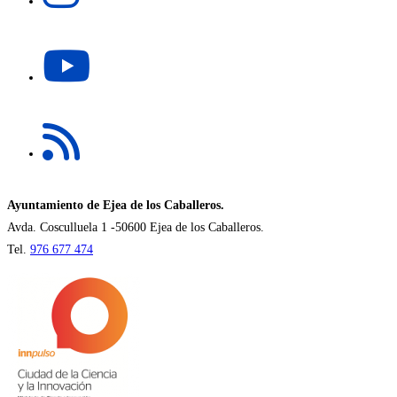
en
una
Se
nueva
abre
pestaña
en
una
Se
nueva
abre
pestaña
en
una
nueva
Ayuntamiento de Ejea de los Caballeros.
pestaña
Avda. Cosculluela 1 -50600 Ejea de los Caballeros.
Tel.
976 677 474