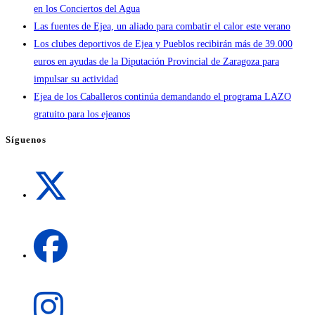
en los Conciertos del Agua
Las fuentes de Ejea, un aliado para combatir el calor este verano
Los clubes deportivos de Ejea y Pueblos recibirán más de 39.000
euros en ayudas de la Diputación Provincial de Zaragoza para
impulsar su actividad
Ejea de los Caballeros continúa demandando el programa LAZO
gratuito para los ejeanos
Síguenos
Se
abre
en
una
Se
nueva
abre
pestaña
en
una
Se
nueva
abre
pestaña