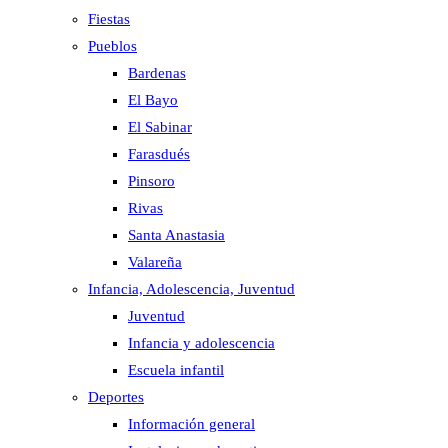
Fiestas
Pueblos
Bardenas
El Bayo
El Sabinar
Farasdués
Pinsoro
Rivas
Santa Anastasia
Valareña
Infancia, Adolescencia, Juventud
Juventud
Infancia y adolescencia
Escuela infantil
Deportes
Información general