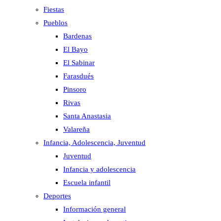
Fiestas
Pueblos
Bardenas
El Bayo
El Sabinar
Farasdués
Pinsoro
Rivas
Santa Anastasia
Valareña
Infancia, Adolescencia, Juventud
Juventud
Infancia y adolescencia
Escuela infantil
Deportes
Información general