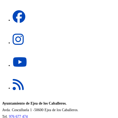
una
Se
nueva
abre
pestaña
en
una
Se
nueva
abre
pestaña
en
una
Se
nueva
abre
pestaña
en
una
Se
nueva
abre
pestaña
en
una
nueva
Ayuntamiento de Ejea de los Caballeros.
pestaña
Avda. Cosculluela 1 -50600 Ejea de los Caballeros.
Tel.
976 677 474