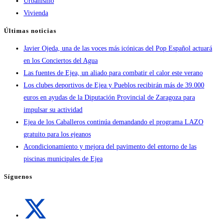
Urbanismo
Vivienda
Últimas noticias
Javier Ojeda, una de las voces más icónicas del Pop Español actuará
en los Conciertos del Agua
Las fuentes de Ejea, un aliado para combatir el calor este verano
Los clubes deportivos de Ejea y Pueblos recibirán más de 39.000
euros en ayudas de la Diputación Provincial de Zaragoza para
impulsar su actividad
Ejea de los Caballeros continúa demandando el programa LAZO
gratuito para los ejeanos
Acondicionamiento y mejora del pavimento del entorno de las
piscinas municipales de Ejea
Síguenos
Se
abre
en