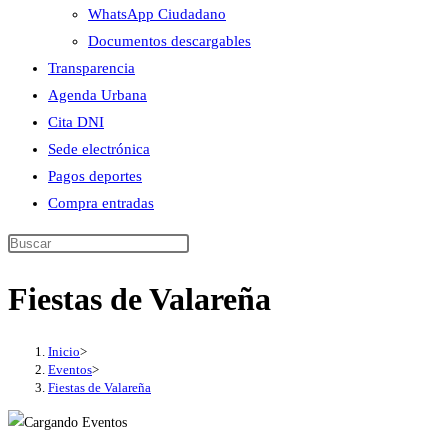
WhatsApp Ciudadano
Documentos descargables
Transparencia
Agenda Urbana
Cita DNI
Sede electrónica
Pagos deportes
Compra entradas
Buscar
en
Fiestas de Valareña
esta
web
Inicio
>
Eventos
>
Fiestas de Valareña