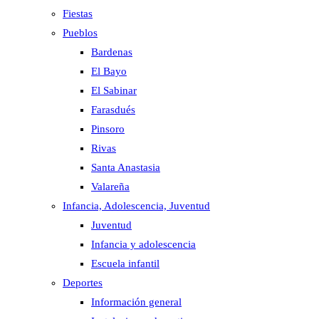
Fiestas
Pueblos
Bardenas
El Bayo
El Sabinar
Farasdués
Pinsoro
Rivas
Santa Anastasia
Valareña
Infancia, Adolescencia, Juventud
Juventud
Infancia y adolescencia
Escuela infantil
Deportes
Información general