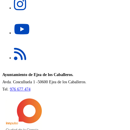
abre
pestaña
en
una
Se
nueva
abre
pestaña
en
una
Se
nueva
abre
pestaña
en
una
nueva
Ayuntamiento de Ejea de los Caballeros.
pestaña
Avda. Cosculluela 1 -50600 Ejea de los Caballeros.
Tel.
976 677 474