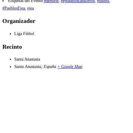
Etiquetas del Evento:
#deporte
,
#ejeadeloscaballeros
,
#futbol
,
#PueblosEjea
,
ejea
Organizador
Liga Fútbol
Recinto
Santa Anastasia
Santa Anastasia
,
España
+ Google Map