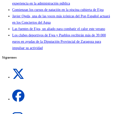
experiencia en la administración pública
Comienzan los cursos de natación en la piscina cubierta de Ejea
Javier Ojeda, una de las voces más icónicas del Pop Español actuará
en los Conciertos del Agua
Las fuentes de Ejea, un aliado para combatir el calor este verano
Los clubes deportivos de Ejea y Pueblos recibirán más de 39.000
euros en ayudas de la Diputación Provincial de Zaragoza para
impulsar su actividad
Síguenos
Se
abre
en
una
Se
nueva
abre
pestaña
en
una
Se
nueva