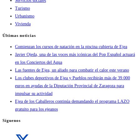
Servicios sociales
Turismo
Urbanismo
Vivienda
Últimas noticias
Comienzan los cursos de natación en la piscina cubierta de Ejea
Javier Ojeda, una de las voces más icónicas del Pop Español actuará
en los Conciertos del Agua
Las fuentes de Ejea, un aliado para combatir el calor este verano
Los clubes deportivos de Ejea y Pueblos recibirán más de 39.000
euros en ayudas de la Diputación Provincial de Zaragoza para
impulsar su actividad
Ejea de los Caballeros continúa demandando el programa LAZO
gratuito para los ejeanos
Síguenos
Se
abre