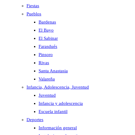
Fiestas
Pueblos
Bardenas
El Bayo
El Sabinar
Farasdués
Pinsoro
Rivas
Santa Anastasia
Valareña
Infancia, Adolescencia, Juventud
Juventud
Infancia y adolescencia
Escuela infantil
Deportes
Información general