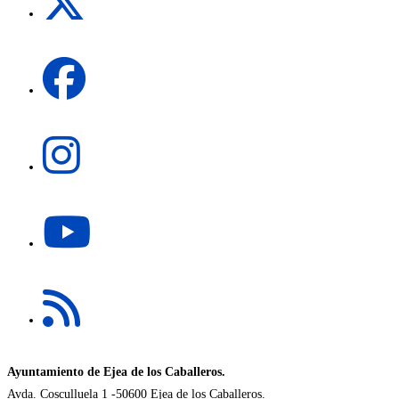
en
una
Se
nueva
abre
pestaña
en
una
Se
nueva
abre
pestaña
en
una
Se
nueva
abre
pestaña
en
una
Se
nueva
abre
pestaña
en
una
nueva
Ayuntamiento de Ejea de los Caballeros.
pestaña
Avda. Cosculluela 1 -50600 Ejea de los Caballeros.