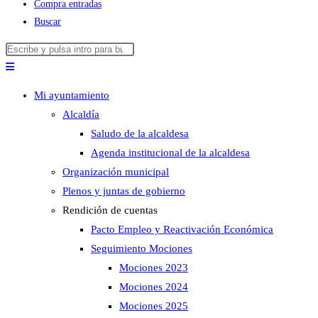
Compra entradas
Buscar
Buscar
Pulsa
en
Escape
esta
para
Mi ayuntamiento
web
cerrar
Alcaldía
el
Saludo de la alcaldesa
panel
Agenda institucional de la alcaldesa
de
Organización municipal
búsqueda.
Plenos y juntas de gobierno
Rendición de cuentas
Pacto Empleo y Reactivación Económica
Seguimiento Mociones
Mociones 2023
Mociones 2024
Mociones 2025