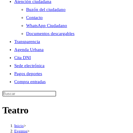
Atención ciudadana
Buzón del ciudadano
Contacto
WhatsApp Ciudadano
Documentos descargables
Transparencia
Agenda Urbana
Cita DNI
Sede electrónica
Pagos deportes
Compra entradas
Buscar
en
Teatro
esta
web
Inicio
>
Eventos
>