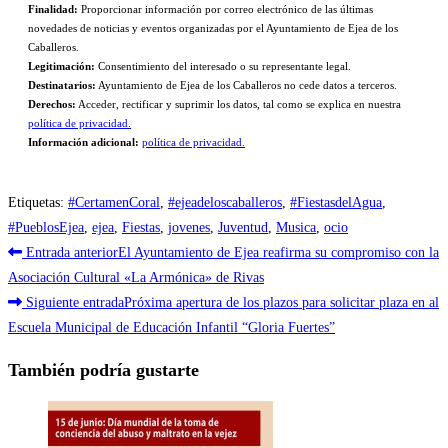
Finalidad:
Proporcionar información por correo electrónico de las últimas
novedades de noticias y eventos organizadas por el Ayuntamiento de Ejea de los
Caballeros.
Legitimación:
Consentimiento del interesado o su representante legal.
Destinatarios:
Ayuntamiento de Ejea de los Caballeros no cede datos a terceros.
Derechos:
Acceder, rectificar y suprimir los datos, tal como se explica en nuestra
política de privacidad.
Información adicional:
política de privacidad.
Etiquetas
:
#CertamenCoral
,
#ejeadeloscaballeros
,
#FiestasdelAgua
,
#PueblosEjea
,
ejea
,
Fiestas
,
jovenes
,
Juventud
,
Musica
,
ocio
Leer
Entrada anterior
El Ayuntamiento de Ejea reafirma su compromiso con la
más
Asociación Cultural «La Armónica» de Rivas
Siguiente entrada
Próxima apertura de los plazos para solicitar plaza en al
artículos
Escuela Municipal de Educación Infantil “Gloria Fuertes”
También podría gustarte