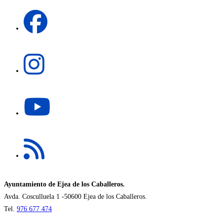
una
Se
nueva
abre
pestaña
en
una
Se
nueva
abre
pestaña
en
una
Se
nueva
abre
pestaña
en
una
Se
nueva
abre
pestaña
en
una
nueva
Ayuntamiento de Ejea de los Caballeros.
pestaña
Avda. Cosculluela 1 -50600 Ejea de los Caballeros.
Tel.
976 677 474