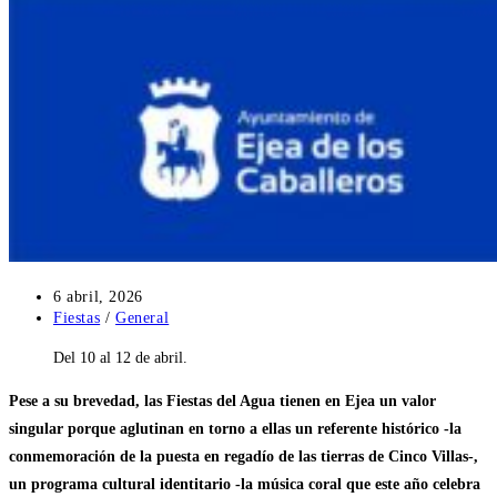
Publicación
6 abril, 2026
de
Categoría
Fiestas
/
General
la
de
Del 10 al 12 de abril.
entrada:
la
entrada:
Pese a su brevedad, las Fiestas del Agua tienen en Ejea un valor
singular porque aglutinan en torno a ellas un referente histórico -la
conmemoración de la puesta en regadío de las tierras de Cinco Villas-,
un programa cultural identitario -la música coral que este año celebra