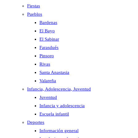
Fiestas
Pueblos
Bardenas
El Bayo
El Sabinar
Farasdués
Pinsoro
Rivas
Santa Anastasia
Valareña
Infancia, Adolescencia, Juventud
Juventud
Infancia y adolescencia
Escuela infantil
Deportes
Información general