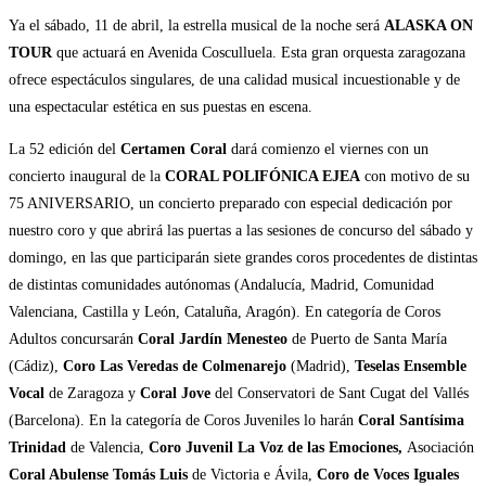
Ya el sábado, 11 de abril, la estrella musical de la noche será
ALASKA ON
TOUR
que actuará en Avenida Cosculluela. Esta gran orquesta zaragozana
ofrece espectáculos singulares, de una calidad musical incuestionable y de
una espectacular estética en sus puestas en escena.
La 52 edición del
Certamen Coral
dará comienzo el viernes con un
concierto inaugural de la
CORAL POLIFÓNICA EJEA
con motivo de su
75 ANIVERSARIO, un concierto preparado con especial dedicación por
nuestro coro y que abrirá las puertas a las sesiones de concurso del sábado y
domingo, en las que participarán siete grandes coros procedentes de distintas
de distintas comunidades autónomas (Andalucía, Madrid, Comunidad
Valenciana, Castilla y León, Cataluña, Aragón). En categoría de Coros
Adultos concursarán
Coral Jardín Menesteo
de Puerto de Santa María
(Cádiz),
Coro Las Veredas de Colmenarejo
(Madrid),
Teselas Ensemble
Vocal
de Zaragoza y
Coral Jove
del Conservatori de Sant Cugat del Vallés
(Barcelona). En la categoría de Coros Juveniles lo harán
Coral Santísima
Trinidad
de Valencia,
Coro Juvenil La Voz de las Emociones,
Asociación
Coral Abulense Tomás Luis
de Victoria e Ávila,
Coro de Voces Iguales