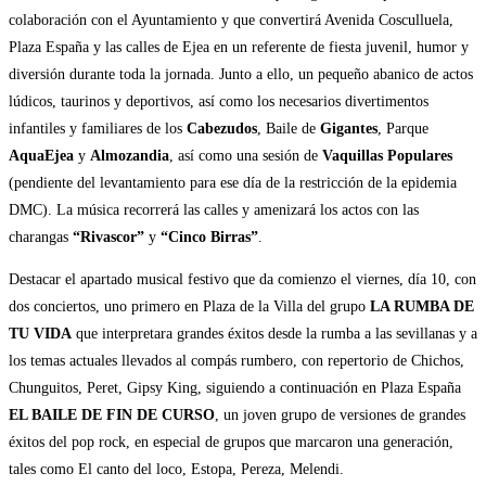
colaboración con el Ayuntamiento y que convertirá Avenida Cosculluela,
Plaza España y las calles de Ejea en un referente de fiesta juvenil, humor y
diversión durante toda la jornada. Junto a ello, un pequeño abanico de actos
lúdicos, taurinos y deportivos, así como los necesarios divertimentos
infantiles y familiares de los
Cabezudos
, Baile de
Gigantes
, Parque
AquaEjea
y
Almozandia
, así como una sesión de
Vaquillas Populares
(pendiente del levantamiento para ese día de la restricción de la epidemia
DMC). La música recorrerá las calles y amenizará los actos con las
charangas
“Rivascor”
y
“Cinco Birras”
.
Destacar el apartado musical festivo que da comienzo el viernes, día 10, con
dos conciertos, uno primero en Plaza de la Villa del grupo
LA RUMBA DE
TU VIDA
que interpretara grandes éxitos desde la rumba a las sevillanas y a
los temas actuales llevados al compás rumbero, con repertorio de Chichos,
Chunguitos, Peret, Gipsy King, siguiendo a continuación en Plaza España
EL BAILE DE FIN DE CURSO
, un joven grupo de versiones de grandes
éxitos del pop rock, en especial de grupos que marcaron una generación,
tales como El canto del loco, Estopa, Pereza, Melendi.