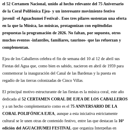
el 52 Certamen Nacional, unido al hecho relevante del 75 Aniversario
de la Coral Polifónica Ejea- y un interesante movimiento festivo
juvenil -el Aguachumei Festival-. Esos tres pilares sustentan una oferta
en la que la Música, las músicas, protagonizan con espléndidas
propuestas la programación de 2026. No faltan, por supuesto, otros
muchos eventos -infantiles, familiares, taurinos- que las refuerzan y
complementan.
Ejea de los Caballeros celebra el fin de semana del 10 al 12 de abril sus
Fiestas del Agua que, como bien es sabido, nacieron en abril de 1959 para
conmemorar la inauguración del Canal de las Bardenas y la puesta en
regadío de las tierras colonizadas de Cinco Villas.
El principal motivo estructurante de las fiestas es la música coral, este año
dedicada al
52 CERTAMEN CORAL DE EJEA DE LOS CABALLEROS
y a un hecho complementario como es el
75 ANIVERSARIO DE LA
CORAL POLIFÓNICA EJEA
, aunque a esta iniciativa estrictamente
cultural se le unen otras de contenido festivo, entre las que destacan la
16ª
edición del AGUACHUMEI FESTIVAL
que organiza Interpeñas en