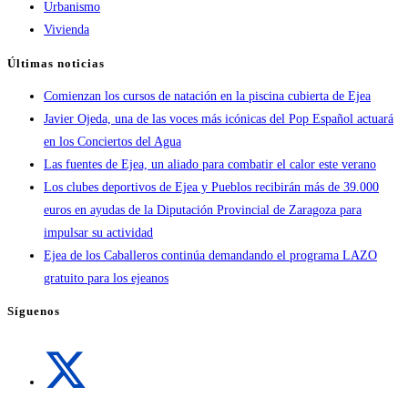
Urbanismo
Vivienda
Últimas noticias
Comienzan los cursos de natación en la piscina cubierta de Ejea
Javier Ojeda, una de las voces más icónicas del Pop Español actuará
en los Conciertos del Agua
Las fuentes de Ejea, un aliado para combatir el calor este verano
Los clubes deportivos de Ejea y Pueblos recibirán más de 39.000
euros en ayudas de la Diputación Provincial de Zaragoza para
impulsar su actividad
Ejea de los Caballeros continúa demandando el programa LAZO
gratuito para los ejeanos
Síguenos
Se
abre
en