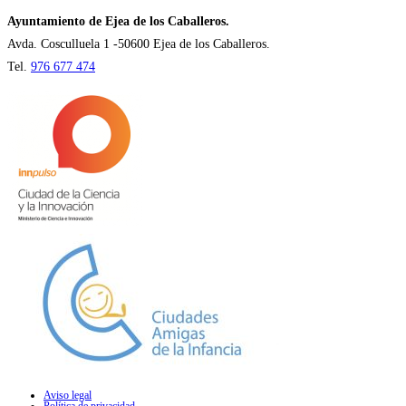
nueva
Ayuntamiento de Ejea de los Caballeros.
pestaña
Avda. Cosculluela 1 -50600 Ejea de los Caballeros.
Tel.
976 677 474
Aviso legal