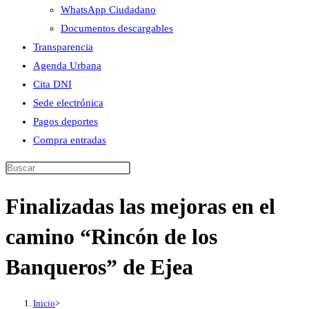
WhatsApp Ciudadano
Documentos descargables
Transparencia
Agenda Urbana
Cita DNI
Sede electrónica
Pagos deportes
Compra entradas
Buscar
en
Finalizadas las mejoras en el
esta
web
camino “Rincón de los
Banqueros” de Ejea
Inicio
>