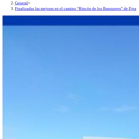
General
>
Finalizadas las mejoras en el camino “Rincón de los Banqueros” de Ejea