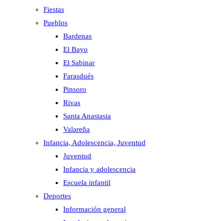
Fiestas
Pueblos
Bardenas
El Bayo
El Sabinar
Farasdués
Pinsoro
Rivas
Santa Anastasia
Valareña
Infancia, Adolescencia, Juventud
Juventud
Infancia y adolescencia
Escuela infantil
Deportes
Información general