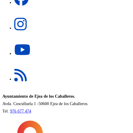
pestaña
en
una
Se
nueva
abre
pestaña
en
una
Se
nueva
abre
pestaña
en
una
Se
nueva
abre
pestaña
en
una
nueva
Ayuntamiento de Ejea de los Caballeros.
pestaña
Avda. Cosculluela 1 -50600 Ejea de los Caballeros.
Tel.
976 677 474