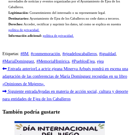
novedades de noticias y eventos organizadas por el Ayuntamiento de Ejea de los
Caballeros.
Legitimación:
Consentimiento del interesado o su representante legal.
Destinatarios:
Ayuntamiento de Ejea de los Caballeros no cede datos a terceros.
Derechos:
Acceder, rectificar y suprimir los datos, tal como se explica en nuestra
política de privacidad.
Información adicional:
política de privacidad.
Etiquetas
:
#8M
,
#conmemoración
,
#ejeadeloscaballeros
,
#igualdad
,
#MariaDominguez
,
#MemoriaHistórica
,
#PueblosEjea
,
ejea
Leer
Entrada anterior
La actriz ejeana Minerva Arbués pondrá en escena una
más
adaptación de las conferencias de María Domínguez recogidas en su libro
«Opiniones de Mujeres».
artículos
Siguiente entrada
Ayudas en materia de acción social, cultura y deporte
para entidades de Ejea de los Caballeros
También podría gustarte