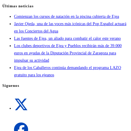
Últimas noticias
Comienzan los cursos de natación en la piscina cubierta de Ejea
Javier Ojeda, una de las voces más icónicas del Pop Español actuará
en los Conciertos del Agua
Las fuentes de Ejea, un aliado para combatir el calor este verano
Los clubes deportivos de Ejea y Pueblos recibirán más de 39.000
euros en ayudas de la Diputación Provincial de Zaragoza para
impulsar su actividad
Ejea de los Caballeros continúa demandando el programa LAZO
gratuito para los ejeanos
Síguenos
Se
abre
en
una
Se
nueva
abre