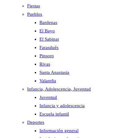
Fiestas
Pueblos
Bardenas
El Bayo
El Sabinar
Farasdués
Pinsoro
Rivas
Santa Anastasia
Valareña
Infancia, Adolescencia, Juventud
Juventud
Infancia y adolescencia
Escuela infantil
Deportes
Información general