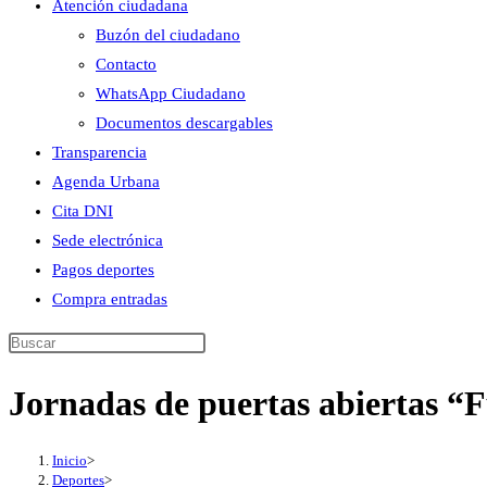
Atención ciudadana
Buzón del ciudadano
Contacto
WhatsApp Ciudadano
Documentos descargables
Transparencia
Agenda Urbana
Cita DNI
Sede electrónica
Pagos deportes
Compra entradas
Buscar
en
Jornadas de puertas abiertas “F
esta
web
Inicio
>
Deportes
>