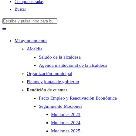
Compra entradas
Buscar
Buscar
Pulsa
en
Escape
esta
para
Mi ayuntamiento
web
cerrar
Alcaldía
el
Saludo de la alcaldesa
panel
Agenda institucional de la alcaldesa
de
Organización municipal
búsqueda.
Plenos y juntas de gobierno
Rendición de cuentas
Pacto Empleo y Reactivación Económica
Seguimiento Mociones
Mociones 2023
Mociones 2024
Mociones 2025