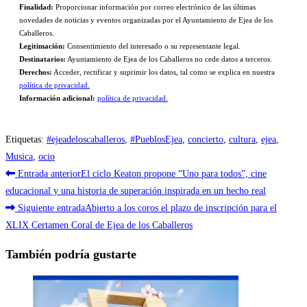
Finalidad:
Proporcionar información por correo electrónico de las últimas
novedades de noticias y eventos organizadas por el Ayuntamiento de Ejea de los
Caballeros.
Legitimación:
Consentimiento del interesado o su representante legal.
Destinatarios:
Ayuntamiento de Ejea de los Caballeros no cede datos a terceros.
Derechos:
Acceder, rectificar y suprimir los datos, tal como se explica en nuestra
política de privacidad.
Información adicional:
política de privacidad.
Etiquetas
:
#ejeadeloscaballeros
,
#PueblosEjea
,
concierto
,
cultura
,
ejea
,
Musica
,
ocio
Leer
Entrada anterior
El ciclo Keaton propone “Uno para todos”, cine
más
educacional y una historia de superación inspirada en un hecho real
Siguiente entrada
Abierto a los coros el plazo de inscripción para el
artículos
XLIX Certamen Coral de Ejea de los Caballeros
También podría gustarte