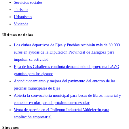
Servicios sociales
Turismo
Urbanismo
Vivienda
Últimas noticias
Los clubes deportivos de Ejea y Pueblos recibirán más de 39.000
euros en ayudas de la Diputación Provincial de Zaragoza para
impulsar su actividad
Ejea de los Caballeros continúa demandando el programa LAZO
gratuito para los ejeanos
Acondicionamiento y mejora del pavimento del entorno de las
piscinas municipales de Ejea
Abierta la convocatoria municipal para becas de libros, material y
comedor escolar para el próximo curso escolar
Venta de parcela en el Polígono Industrial Valdeferrín para
ampliación empresarial
Síguenos