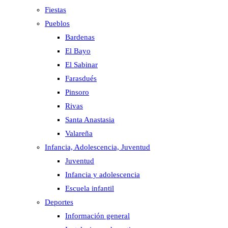
Fiestas
Pueblos
Bardenas
El Bayo
El Sabinar
Farasdués
Pinsoro
Rivas
Santa Anastasia
Valareña
Infancia, Adolescencia, Juventud
Juventud
Infancia y adolescencia
Escuela infantil
Deportes
Información general