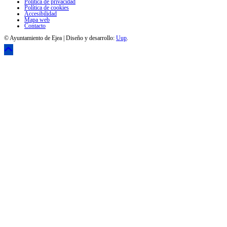
Política de privacidad
Política de cookies
Accesibilidad
Mapa web
Contacto
© Ayuntamiento de Ejea | Diseño y desarrollo:
Uup
.