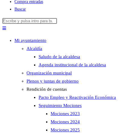
Compra entradas
Buscar
Buscar
Pulsa
en
Escape
esta
para
Mi ayuntamiento
web
cerrar
Alcaldía
el
Saludo de la alcaldesa
panel
Agenda institucional de la alcaldesa
de
Organización municipal
búsqueda.
Plenos y juntas de gobierno
Rendición de cuentas
Pacto Empleo y Reactivación Económica
Seguimiento Mociones
Mociones 2023
Mociones 2024
Mociones 2025