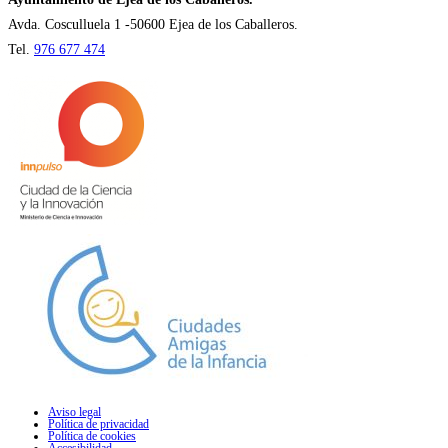
pestaña
Avda. Cosculluela 1 -50600 Ejea de los Caballeros.
Tel.
976 677 474
Aviso legal
Política de privacidad
Política de cookies