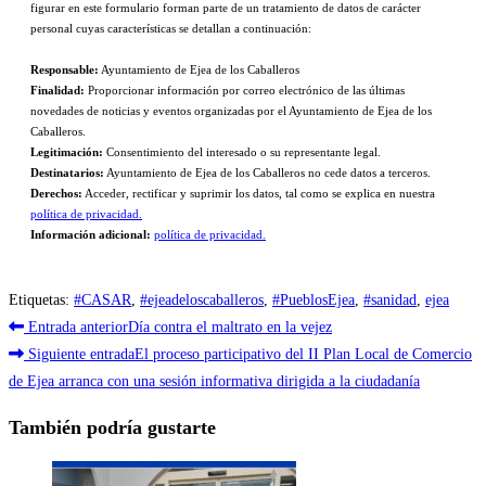
figurar en este formulario forman parte de un tratamiento de datos de carácter
personal cuyas características se detallan a continuación:
Responsable:
Ayuntamiento de Ejea de los Caballeros
Finalidad:
Proporcionar información por correo electrónico de las últimas
novedades de noticias y eventos organizadas por el Ayuntamiento de Ejea de los
Caballeros.
Legitimación:
Consentimiento del interesado o su representante legal.
Destinatarios:
Ayuntamiento de Ejea de los Caballeros no cede datos a terceros.
Derechos:
Acceder, rectificar y suprimir los datos, tal como se explica en nuestra
política de privacidad.
Información adicional:
política de privacidad.
Etiquetas
:
#CASAR
,
#ejeadeloscaballeros
,
#PueblosEjea
,
#sanidad
,
ejea
Leer
Entrada anterior
Día contra el maltrato en la vejez
más
Siguiente entrada
El proceso participativo del II Plan Local de Comercio
de Ejea arranca con una sesión informativa dirigida a la ciudadanía
artículos
También podría gustarte