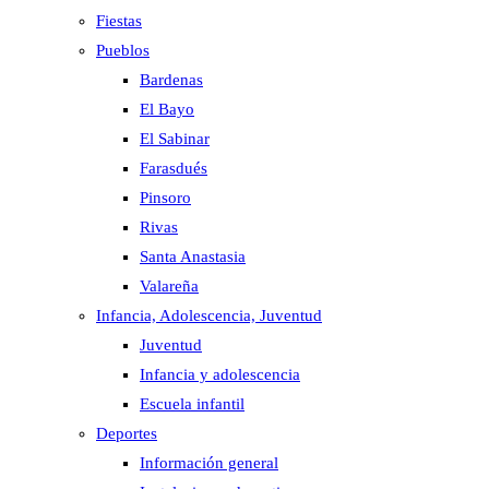
Fiestas
Pueblos
Bardenas
El Bayo
El Sabinar
Farasdués
Pinsoro
Rivas
Santa Anastasia
Valareña
Infancia, Adolescencia, Juventud
Juventud
Infancia y adolescencia
Escuela infantil
Deportes
Información general