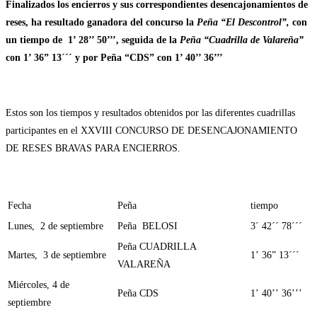
Finalizados los encierros y sus correspondientes desencajonamientos de
entrada:
la
entrada:
reses, ha resultado ganadora del concurso la
Peña “El Descontrol”,
con
un tiempo de 1’ 28’’ 50’’’, seguida de la
Peña “Cuadrilla de Valareña”
con 1’ 36” 13´´´ y por Peña “CDS” con 1’ 40’’ 36’’’
Estos son los tiempos y resultados obtenidos por las diferentes cuadrillas
participantes en el XXVIII CONCURSO DE DESENCAJONAMIENTO
DE RESES BRAVAS PARA ENCIERROS.
Fecha
Peña
tiempo
Lunes, 2 de septiembre
Peña BELOSI
3´ 42´´ 78´´´
Peña CUADRILLA
Martes, 3 de septiembre
1’ 36” 13´´´
VALAREÑA
Miércoles, 4 de
Peña CDS
1’ 40’’ 36’’’
septiembre