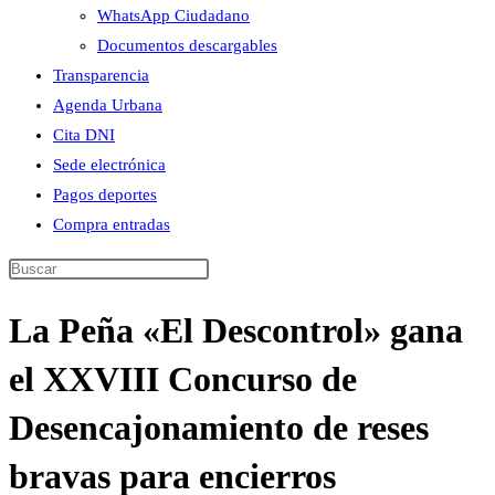
WhatsApp Ciudadano
Documentos descargables
Transparencia
Agenda Urbana
Cita DNI
Sede electrónica
Pagos deportes
Compra entradas
Buscar
en
La Peña «El Descontrol» gana
esta
web
el XXVIII Concurso de
Desencajonamiento de reses
bravas para encierros