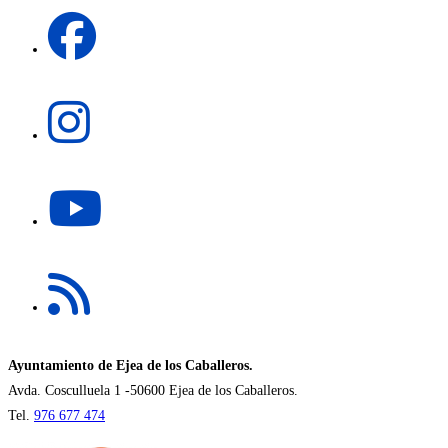
Se
nueva
abre
pestaña
en
una
Se
nueva
abre
pestaña
en
una
Se
nueva
abre
pestaña
en
una
Se
nueva
abre
pestaña
en
una
nueva
Ayuntamiento de Ejea de los Caballeros.
pestaña
Avda. Cosculluela 1 -50600 Ejea de los Caballeros.
Tel.
976 677 474