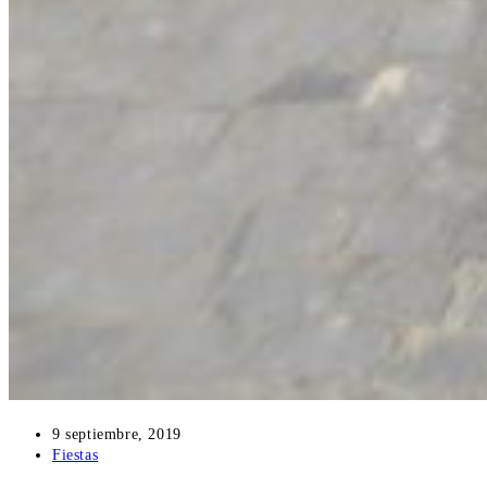
Publicación
9 septiembre, 2019
de
Categoría
Fiestas
la
de