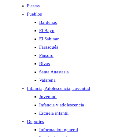
Fiestas
Pueblos
Bardenas
El Bayo
El Sabinar
Farasdués
Pinsoro
Rivas
Santa Anastasia
Valareña
Infancia, Adolescencia, Juventud
Juventud
Infancia y adolescencia
Escuela infantil
Deportes
Información general