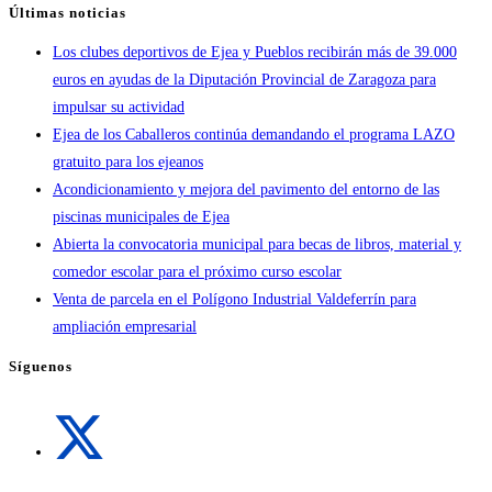
Últimas noticias
Los clubes deportivos de Ejea y Pueblos recibirán más de 39.000
euros en ayudas de la Diputación Provincial de Zaragoza para
impulsar su actividad
Ejea de los Caballeros continúa demandando el programa LAZO
gratuito para los ejeanos
Acondicionamiento y mejora del pavimento del entorno de las
piscinas municipales de Ejea
Abierta la convocatoria municipal para becas de libros, material y
comedor escolar para el próximo curso escolar
Venta de parcela en el Polígono Industrial Valdeferrín para
ampliación empresarial
Síguenos
Se
abre
en
una