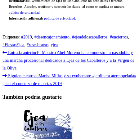
Destinatarios:
Ayuntamiento de Ejea de los Caballeros no cede datos a terceros.
Derechos:
Acceder, rectificar y suprimir los datos, tal como se explica en nuestra
política de privacidad.
Información adicional:
política de privacidad.
Etiquetas
:
#2019
,
#desencajonamiento
,
#ejeadeloscaballeros
,
#encierros
,
#FiestasEjea
,
#resesbravas
,
ejea
Leer
Entrada anterior
El Maestro Abel Moreno ha compuesto un pasodoble y
más
una marcha procesional dedicados a Ejea de los Caballeros y a la Virgen de
la Oliva
artículos
Siguiente entrada
Marisa Millas y su exuberante «jardinera aterciopelada»
gana el concurso de macetas 2019
También podría gustarte