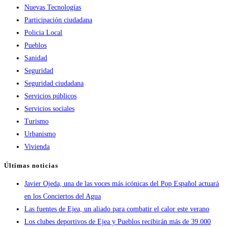
Nuevas Tecnologías
Participación ciudadana
Policia Local
Pueblos
Sanidad
Seguridad
Seguridad ciudadana
Servicios públicos
Servicios sociales
Turismo
Urbanismo
Vivienda
Últimas noticias
Javier Ojeda, una de las voces más icónicas del Pop Español actuará
en los Conciertos del Agua
Las fuentes de Ejea, un aliado para combatir el calor este verano
Los clubes deportivos de Ejea y Pueblos recibirán más de 39.000