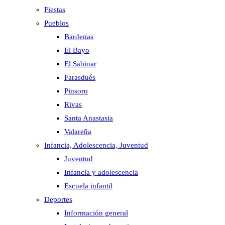
Fiestas
Pueblos
Bardenas
El Bayo
El Sabinar
Farasdués
Pinsoro
Rivas
Santa Anastasia
Valareña
Infancia, Adolescencia, Juventud
Juventud
Infancia y adolescencia
Escuela infantil
Deportes
Información general