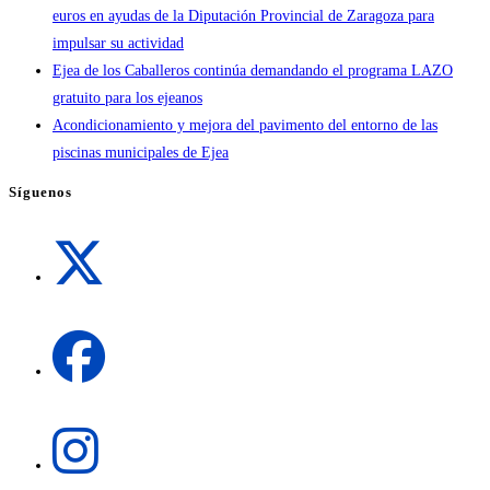
euros en ayudas de la Diputación Provincial de Zaragoza para
impulsar su actividad
Ejea de los Caballeros continúa demandando el programa LAZO
gratuito para los ejeanos
Acondicionamiento y mejora del pavimento del entorno de las
piscinas municipales de Ejea
Síguenos
Se
abre
en
una
Se
nueva
abre
pestaña
en
una
Se
nueva
abre
pestaña
en