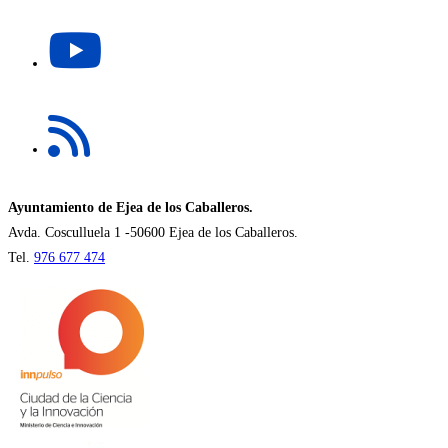
una
Se
nueva
abre
pestaña
en
una
Se
nueva
abre
pestaña
en
una
nueva
Ayuntamiento de Ejea de los Caballeros.
pestaña
Avda. Cosculluela 1 -50600 Ejea de los Caballeros.
Tel.
976 677 474