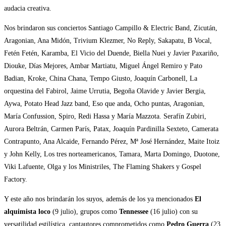
audacia creativa.
Nos brindaron sus conciertos Santiago Campillo & Electric Band, Zicután,
Aragonian, Ana Midón, Trivium Klezmer, No Reply, Sakapatu, B Vocal,
Fetén Fetén, Karamba, El Vicio del Duende, Biella Nuei y Javier Paxariño,
Diouke, Días Mejores, Ambar Martiatu, Miguel Ángel Remiro y Pato
Badian, Kroke, China Chana, Tempo Giusto, Joaquín Carbonell, La
orquestina del Fabirol, Jaime Urrutia, Begoña Olavide y Javier Bergia,
Aywa, Potato Head Jazz band, Eso que anda, Ocho puntas, Aragonian,
María Confussion, Spiro, Redi Hassa y María Mazzota. Serafín Zubiri,
Aurora Beltrán, Carmen París, Patax, Joaquín Pardinilla Sexteto, Camerata
Contrapunto, Ana Alcaide, Fernando Pérez, Mª José Hernández, Maite Itoiz
y John Kelly, Los tres norteamericanos, Tamara, Marta Domingo, Duotone,
Viki Lafuente, Olga y los Ministriles, The Flaming Shakers y Gospel
Factory.
Y este año nos brindarán los suyos, además de los ya mencionados
El
alquimista loco
(9 julio), grupos como
Tennessee
(16 julio) con su
versatilidad estilística, cantautores comprometidos como
Pedro Guerra
(23