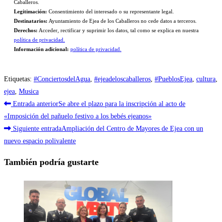
Caballeros.
Legitimación:
Consentimiento del interesado o su representante legal.
Destinatarios:
Ayuntamiento de Ejea de los Caballeros no cede datos a terceros.
Derechos:
Acceder, rectificar y suprimir los datos, tal como se explica en nuestra
política de privacidad.
Información adicional:
política de privacidad.
Etiquetas
:
#ConciertosdelAgua
,
#ejeadeloscaballeros
,
#PueblosEjea
,
cultura
,
ejea
,
Musica
Leer
Entrada anterior
Se abre el plazo para la inscripción al acto de
más
«Imposición del pañuelo festivo a los bebés ejeanos»
Siguiente entrada
Ampliación del Centro de Mayores de Ejea con un
artículos
nuevo espacio polivalente
También podría gustarte