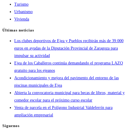
Turismo
Urbanismo
Vivienda
Últimas noticias
Los clubes deportivos de Ejea y Pueblos recibirán más de 39.000
euros en ayudas de la Diputación Provincial de Zaragoza para
impulsar su actividad
Ejea de los Caballeros continúa demandando el programa LAZO
gratuito para los ejeanos
Acondicionamiento y mejora del pavimento del entorno de las
piscinas municipales de Ejea
Abierta la convocatoria municipal para becas de libros, material y
comedor escolar para el próximo curso escolar
Venta de parcela en el Polígono Industrial Valdeferrín para
ampliación empresarial
Síguenos