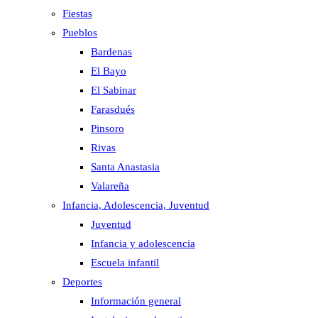
Fiestas
Pueblos
Bardenas
El Bayo
El Sabinar
Farasdués
Pinsoro
Rivas
Santa Anastasia
Valareña
Infancia, Adolescencia, Juventud
Juventud
Infancia y adolescencia
Escuela infantil
Deportes
Información general