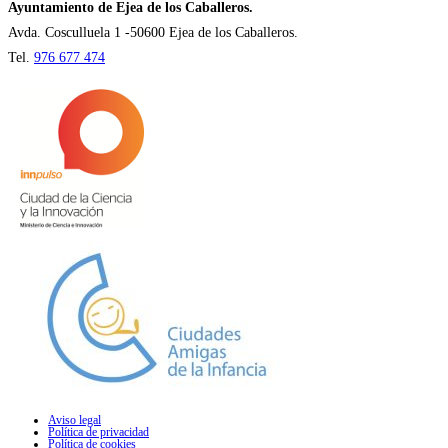
nueva
Ayuntamiento de Ejea de los Caballeros.
pestaña
Avda. Cosculluela 1 -50600 Ejea de los Caballeros.
Tel.
976 677 474
Aviso legal
Política de privacidad
Política de cookies