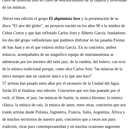
clave de minorías sino en clave de descubrimiento de la riqueza y diversidad
de las músicas.
Abrirá esta edición el grupo
El alquimista loco
y la presentación de su
disco “El aire del globo”, un proyecto nacido en los años 90 a la sombra de
Celtas Cortos y que han reflotado Carlos Soto y Alberto García, fundadores
los dos del grupo vallisoletano que pudimos disfrutar en las pasadas Fiestas
de San Juan y en el que todavía milita García. En su concierto, ambos
músicos, acompañados de un magnífico equipo de instrumentistas se
adentrarán por los terrenos del latin jazz, de la cumbia, del bolero, con ecos
de la música tradicional porque, como dice Carlos Soto “las músicas de la
tierra siempre dan un carácter único a lo que uno hace” .
57 artistas han pasado estos años por el escenario de la Ciudad del Agua.
Serán 63 al finalizar esta edición. Conciertos que nos han paseado por el
rock, el blues, el jazz, las músicas de fusión, la música klezmer, la música
clásica, la música de raíz, la música de autor, entre otras; conciertos que nos
traído artistas desde Polonia, Inglaterra, Francia, Italia, Argentina, África y
de muchos territorios de nuestro país; conciertos que a veces son pura
tradición, otras pura contemporaneidad y en muchas ocasiones sugerente