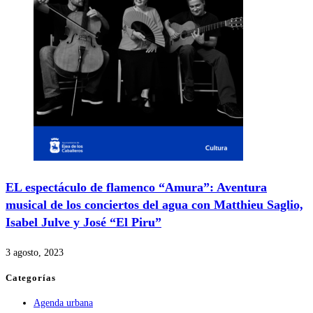
EL espectáculo de flamenco “Amura”: Aventura
musical de los conciertos del agua con Matthieu Saglio,
Isabel Julve y José “El Piru”
3 agosto, 2023
Categorías
Agenda urbana