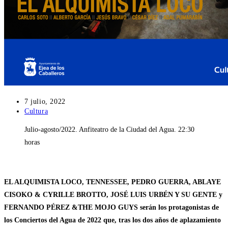
Publicación
7 julio, 2022
de
Categoría
Cultura
la
de
Julio-agosto/2022. Anfiteatro de la Ciudad del Agua. 22:30
entrada:
la
entrada:
horas
EL ALQUIMISTA LOCO, TENNESSEE, PEDRO GUERRA, ABLAYE
CISOKO & CYRILLE BROTTO, JOSÉ LUIS URBÉN Y SU GENTE y
FERNANDO PÉREZ &THE MOJO GUYS serán los protagonistas de
los Conciertos del Agua de 2022 que, tras los dos años de aplazamiento