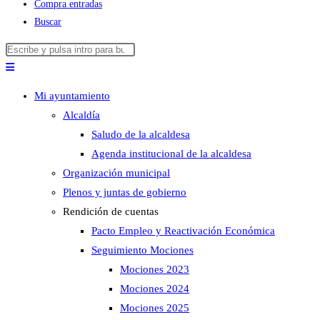
Compra entradas
Buscar
Buscar
Pulsa
en
Escape
esta
para
Mi ayuntamiento
web
cerrar
Alcaldía
el
Saludo de la alcaldesa
panel
Agenda institucional de la alcaldesa
de
Organización municipal
búsqueda.
Plenos y juntas de gobierno
Rendición de cuentas
Pacto Empleo y Reactivación Económica
Seguimiento Mociones
Mociones 2023
Mociones 2024
Mociones 2025