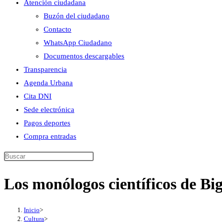
Atención ciudadana
Buzón del ciudadano
Contacto
WhatsApp Ciudadano
Documentos descargables
Transparencia
Agenda Urbana
Cita DNI
Sede electrónica
Pagos deportes
Compra entradas
Buscar
en
Los monólogos científicos de Big
esta
web
Inicio
>
Cultura
>