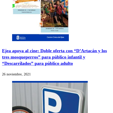
Ejea apoya al cine: Doble oferta con “D’Artacán y los
tres mosqueperros” para público infantil y
“Descarrilados” para público adulto
26 noviembre, 2021