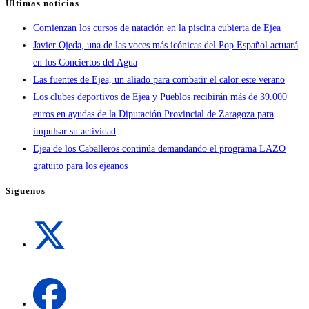
Últimas noticias
Comienzan los cursos de natación en la piscina cubierta de Ejea
Javier Ojeda, una de las voces más icónicas del Pop Español actuará
en los Conciertos del Agua
Las fuentes de Ejea, un aliado para combatir el calor este verano
Los clubes deportivos de Ejea y Pueblos recibirán más de 39.000
euros en ayudas de la Diputación Provincial de Zaragoza para
impulsar su actividad
Ejea de los Caballeros continúa demandando el programa LAZO
gratuito para los ejeanos
Síguenos
Se
abre
en
una
Se
nueva
abre
pestaña
en