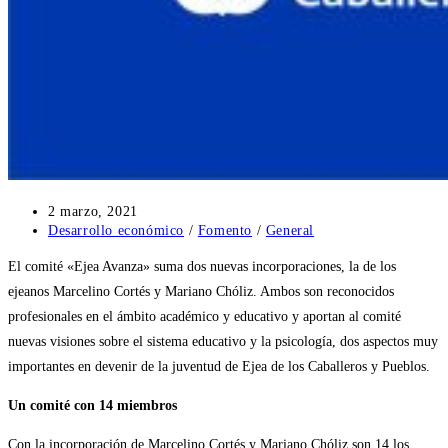
Publicación
2 marzo, 2021
de
Categoría
Desarrollo económico
/
Fomento
/
General
la
de
El comité «Ejea Avanza» suma dos nuevas incorporaciones, la de los
entrada:
la
entrada:
ejeanos Marcelino Cortés y Mariano Chóliz. Ambos son reconocidos
profesionales en el ámbito académico y educativo y aportan al comité
nuevas visiones sobre el sistema educativo y la psicología, dos aspectos muy
importantes en devenir de la juventud de Ejea de los Caballeros y Pueblos.
Un comité con 14 miembros
Con la incorporación de Marcelino Cortés y Mariano Chóliz son 14 los