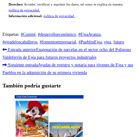
Derechos:
Acceder, rectificar y suprimir los datos, tal como se explica en nuestra
política de privacidad.
Información adicional:
política de privacidad.
Etiquetas
:
#Comité
,
#desarrolloeconómico
,
#EjeaAvanza
,
#ejeadeloscaballeros
,
#fomentoempresarial
,
#PueblosEjea
,
ejea
,
futuro
Leer
Entrada anterior
Enajenación de parcelas en el sector ocho del Polígono
más
Valdeferrín de Ejea para futuros proyectos industriales
Siguiente entrada
Ayudas de registro y notaría para jóvenes de Ejea y sus
artículos
Pueblos en la adquisición de su primera vivienda
También podría gustarte