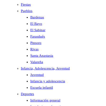
Fiestas
Pueblos
Bardenas
El Bayo
El Sabinar
Farasdués
Pinsoro
Rivas
Santa Anastasia
Valareña
Infancia, Adolescencia, Juventud
Juventud
Infancia y adolescencia
Escuela infantil
Deportes
Información general