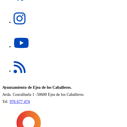
una
Se
nueva
abre
pestaña
en
una
Se
nueva
abre
pestaña
en
una
Se
nueva
abre
pestaña
en
una
nueva
Ayuntamiento de Ejea de los Caballeros.
pestaña
Avda. Cosculluela 1 -50600 Ejea de los Caballeros.
Tel.
976 677 474