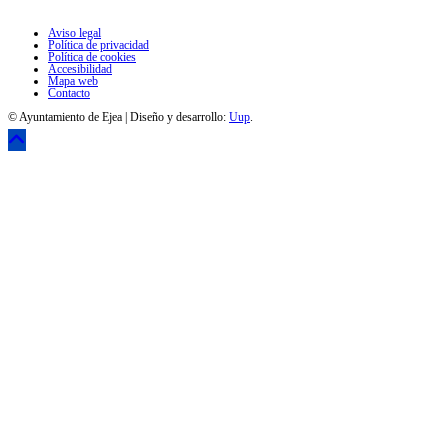
Aviso legal
Política de privacidad
Política de cookies
Accesibilidad
Mapa web
Contacto
© Ayuntamiento de Ejea | Diseño y desarrollo:
Uup
.