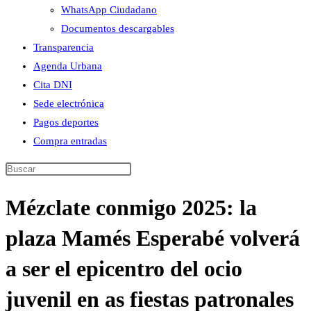
WhatsApp Ciudadano
Documentos descargables
Transparencia
Agenda Urbana
Cita DNI
Sede electrónica
Pagos deportes
Compra entradas
Buscar
en
Mézclate conmigo 2025: la
esta
web
plaza Mamés Esperabé volverá
a ser el epicentro del ocio
juvenil en as fiestas patronales