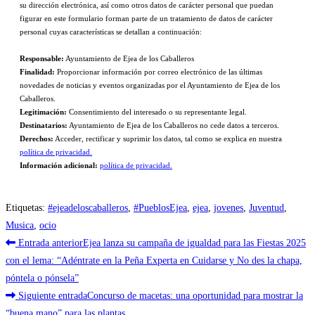
su dirección electrónica, así como otros datos de carácter personal que puedan
figurar en este formulario forman parte de un tratamiento de datos de carácter
personal cuyas características se detallan a continuación:
Responsable:
Ayuntamiento de Ejea de los Caballeros
Finalidad:
Proporcionar información por correo electrónico de las últimas
novedades de noticias y eventos organizadas por el Ayuntamiento de Ejea de los
Caballeros.
Legitimación:
Consentimiento del interesado o su representante legal.
Destinatarios:
Ayuntamiento de Ejea de los Caballeros no cede datos a terceros.
Derechos:
Acceder, rectificar y suprimir los datos, tal como se explica en nuestra
política de privacidad.
Información adicional:
política de privacidad.
Etiquetas
:
#ejeadeloscaballeros
,
#PueblosEjea
,
ejea
,
jovenes
,
Juventud
,
Musica
,
ocio
Leer
Entrada anterior
Ejea lanza su campaña de igualdad para las Fiestas 2025
más
con el lema: “Adéntrate en la Peña Experta en Cuidarse y No des la chapa,
póntela o pónsela”
artículos
Siguiente entrada
Concurso de macetas: una oportunidad para mostrar la
“buena mano” para las plantas