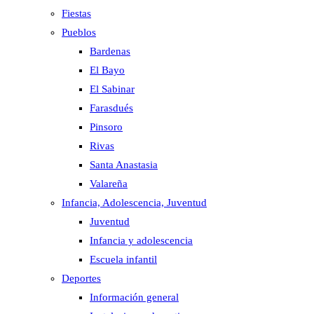
Fiestas
Pueblos
Bardenas
El Bayo
El Sabinar
Farasdués
Pinsoro
Rivas
Santa Anastasia
Valareña
Infancia, Adolescencia, Juventud
Juventud
Infancia y adolescencia
Escuela infantil
Deportes
Información general