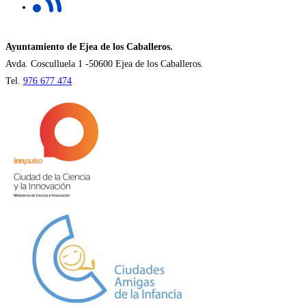
pestaña
en
una
nueva
Ayuntamiento de Ejea de los Caballeros.
pestaña
Avda. Cosculluela 1 -50600 Ejea de los Caballeros.
Tel.
976 677 474