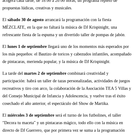
acogerá cada tarde, de 18:00 a 20:00 horas, un programa repleto de
propuestas lúdicas, creativas y musicales.
El
sábado 30 de agosto
arrancará la programación con la fiesta
MÉZCLATE, en la que no faltará la música de DJ Krispinight, una
refrescante fiesta de la espuma y un divertido taller de pompas de jabón.
El
lunes 1 de septiembre
llegará uno de los momentos más esperados por
los más pequeños: el Bautizo de toricos y cabezudos infantiles, acompañado
de pintacaras, merienda popular, y la música de DJ Krispinight.
La tarde del
martes 2 de septiembre
combinará creatividad y
participación: habrá un taller de tazas personalizadas, actividades de juegos
recreativos y tiro con arco, la colaboración de la Asociación TEA 5 Villas y
del Consejo Municipal de Infancia y Adolescencia, y vuelve tras el éxito
cosechado el año anterior, el espectáculo del Show de Martika.
El
miércoles 3 de septiembre
será el turno de los futbolines, el taller
“Decora tu maceta” y un pintacaras mágico, todo ello con la música en
directo de DJ Guerrero, que por primera vez se suma a la programación