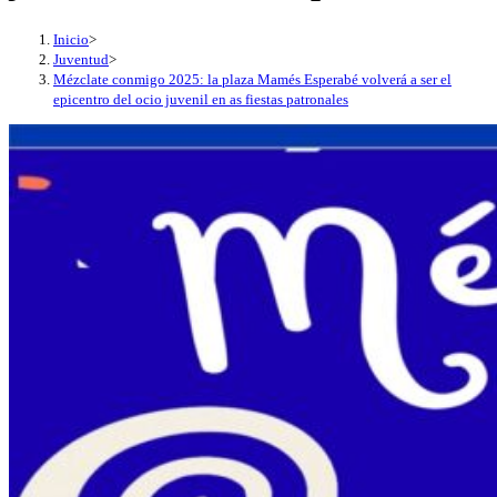
Inicio
>
Juventud
>
Mézclate conmigo 2025: la plaza Mamés Esperabé volverá a ser el
epicentro del ocio juvenil en as fiestas patronales