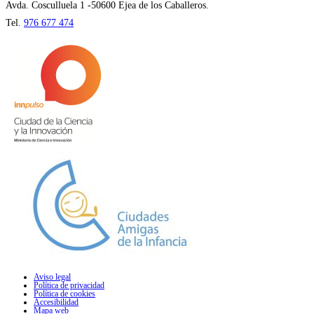
pestaña
Avda. Cosculluela 1 -50600 Ejea de los Caballeros.
Tel.
976 677 474
Aviso legal
Política de privacidad
Política de cookies
Accesibilidad
Mapa web