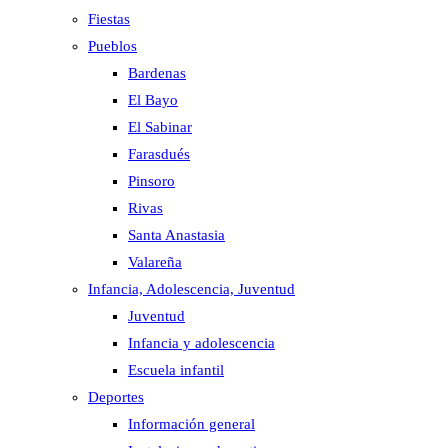
Fiestas
Pueblos
Bardenas
El Bayo
El Sabinar
Farasdués
Pinsoro
Rivas
Santa Anastasia
Valareña
Infancia, Adolescencia, Juventud
Juventud
Infancia y adolescencia
Escuela infantil
Deportes
Información general