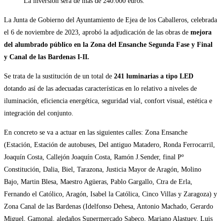
La inversión será de más de 240.000 euros.
La Junta de Gobierno del Ayuntamiento de Ejea de los Caballeros, celebrada
el 6 de noviembre de 2023, aprobó la adjudicación de las obras de
mejora
del alumbrado público en la Zona del Ensanche Segunda Fase y Final
y Canal de las Bardenas I-II.
Se trata de la sustitución de un total de
241 luminarias a tipo LED
dotando así de las adecuadas características en lo relativo a niveles de
iluminación, eficiencia energética, seguridad vial, confort visual, estética e
integración del conjunto.
En concreto se va a actuar en las siguientes calles: Zona Ensanche
(Estación, Estación de autobuses, Del antiguo Matadero, Ronda Ferrocarril,
Joaquín Costa, Callejón Joaquín Costa, Ramón J.Sender, final Pº
Constitución, Dalia, Biel, Tarazona, Justicia Mayor de Aragón, Molino
Bajo, Martin Blesa, Maestro Agüeras, Pablo Gargallo, Ctra de Erla,
Fernando el Católico, Aragón, Isabel la Católica, Cinco Villas y Zaragoza) y
Zona Canal de las Bardenas (Idelfonso Dehesa, Antonio Machado, Gerardo
Miguel, Gamonal, aledaños Supermercado Sabeco, Mariano Alastuey, Luis