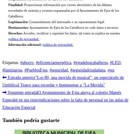
Finalidad:
Proporcionar información por correo electrónico de las últimas
novedades de noticias y eventos organizadas por el Ayuntamiento de Ejea de los
Caballeros.
Legitimación:
Consentimiento del interesado o su representante legal.
Destinatarios:
Ayuntamiento de Ejea de los Caballeros no cede datos a terceros.
Derechos:
Acceder, rectificar y suprimir los datos, tal como se explica en nuestra
política de privacidad.
Información adicional:
política de privacidad.
Etiquetas
:
#ahorro
,
#eficienciaenergética
,
#ejeadeloscaballeros
,
#LED
,
#luminarias
,
#PueblosEjea
,
#seguridad
,
#seguridadciudadana
,
ejea
Leer
Entrada anterior
“Los 80, una movida de musical”, un espectáculo de
más
Umbilical Teatro para recordar y homenajear a “La Movida”
Siguiente entrada
El Ayuntamiento de Ejea apoya al colegio Mamés
artículos
Esperabé en sus reinvindicaciones sobre la falta de personal en las aulas de
Educación Especial
También podría gustarte