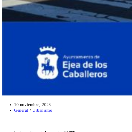
Publicación
10 noviembre, 2023
de
Categoría
General
/
Urbanismo
la
de
entrada:
la
entrada: