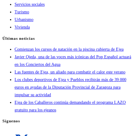
Servicios sociales
Turismo
Urbanismo
Vivienda
Últimas noticias
Comienzan los cursos de natación en la piscina cubierta de Ejea
Javier Ojeda, una de las voces más icónicas del Pop Español actuará
en los Conciertos del Agua
Las fuentes de Ejea, un aliado para combatir el calor este verano
Los clubes deportivos de Ejea y Pueblos recibirán más de 39.000
euros en ayudas de la Diputación Provincial de Zaragoza para
impulsar su actividad
Ejea de los Caballeros continúa demandando el programa LAZO
gratuito para los ejeanos
Síguenos
Se