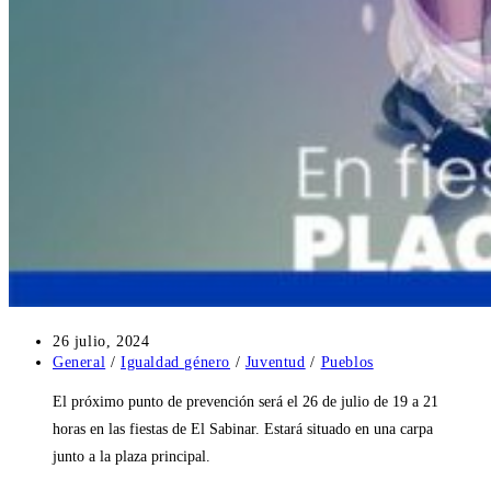
Publicación
26 julio, 2024
de
Categoría
General
/
Igualdad género
/
Juventud
/
Pueblos
la
de
El próximo punto de prevención será el 26 de julio de 19 a 21
entrada:
la
entrada:
horas en las fiestas de El Sabinar. Estará situado en una carpa
junto a la plaza principal.