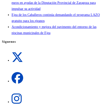
euros en ayudas de la Diputación Provincial de Zaragoza para
impulsar su actividad
Ejea de los Caballeros continúa demandando el programa LAZO
gratuito para los ejeanos
Acondicionamiento y mejora del pavimento del entorno de las
piscinas municipales de Ejea
Síguenos
Se
abre
en
una
Se
nueva
abre
pestaña
en
una
Se
nueva
abre
pestaña
en