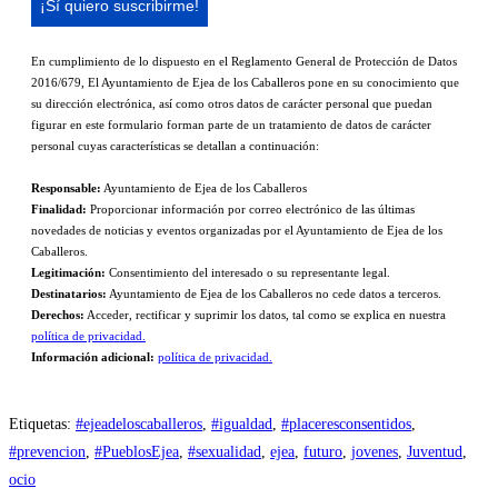
En cumplimiento de lo dispuesto en el Reglamento General de Protección de Datos
2016/679, El Ayuntamiento de Ejea de los Caballeros pone en su conocimiento que
su dirección electrónica, así como otros datos de carácter personal que puedan
figurar en este formulario forman parte de un tratamiento de datos de carácter
personal cuyas características se detallan a continuación:
Responsable:
Ayuntamiento de Ejea de los Caballeros
Finalidad:
Proporcionar información por correo electrónico de las últimas
novedades de noticias y eventos organizadas por el Ayuntamiento de Ejea de los
Caballeros.
Legitimación:
Consentimiento del interesado o su representante legal.
Destinatarios:
Ayuntamiento de Ejea de los Caballeros no cede datos a terceros.
Derechos:
Acceder, rectificar y suprimir los datos, tal como se explica en nuestra
política de privacidad.
Información adicional:
política de privacidad.
Etiquetas
:
#ejeadeloscaballeros
,
#igualdad
,
#placeresconsentidos
,
#prevencion
,
#PueblosEjea
,
#sexualidad
,
ejea
,
futuro
,
jovenes
,
Juventud
,
ocio