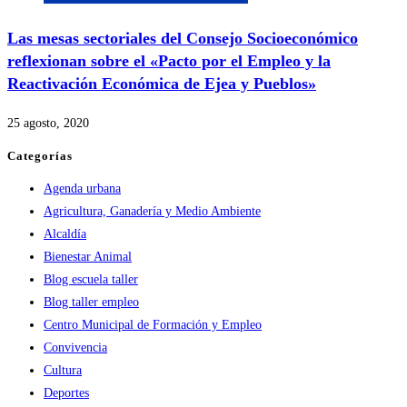
Las mesas sectoriales del Consejo Socioeconómico
reflexionan sobre el «Pacto por el Empleo y la
Reactivación Económica de Ejea y Pueblos»
25 agosto, 2020
Categorías
Agenda urbana
Agricultura, Ganadería y Medio Ambiente
Alcaldía
Bienestar Animal
Blog escuela taller
Blog taller empleo
Centro Municipal de Formación y Empleo
Convivencia
Cultura
Deportes