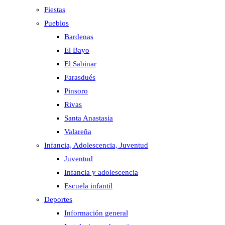
Fiestas
Pueblos
Bardenas
El Bayo
El Sabinar
Farasdués
Pinsoro
Rivas
Santa Anastasia
Valareña
Infancia, Adolescencia, Juventud
Juventud
Infancia y adolescencia
Escuela infantil
Deportes
Información general