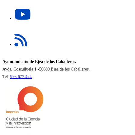
una
Se
nueva
abre
pestaña
en
una
Se
nueva
abre
pestaña
en
una
nueva
Ayuntamiento de Ejea de los Caballeros.
pestaña
Avda. Cosculluela 1 -50600 Ejea de los Caballeros.
Tel.
976 677 474