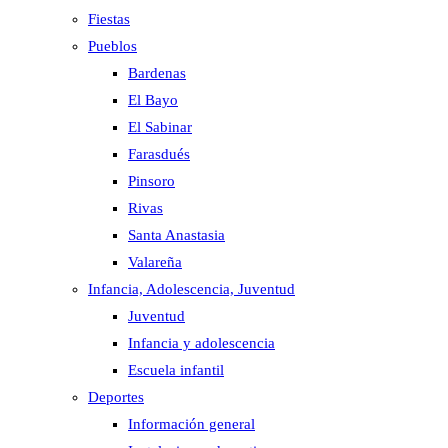
Fiestas
Pueblos
Bardenas
El Bayo
El Sabinar
Farasdués
Pinsoro
Rivas
Santa Anastasia
Valareña
Infancia, Adolescencia, Juventud
Juventud
Infancia y adolescencia
Escuela infantil
Deportes
Información general