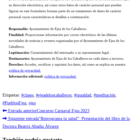
su dirección electrónica, así como otros datos de carácter personal que puedan
figurar en este formulario forman parte de un tratamiento de datos de carácter
personal cuyas características se detallan a continuación:
Responsable:
Ayuntamiento de Ejea de los Caballeros
Finalidad:
Proporcionar información por correo electrónico de las últimas
novedades de noticias y eventos organizadas por el Ayuntamiento de Ejea de los
Caballeros.
Legitimación:
Consentimiento del interesado o su representante legal.
Destinatarios:
Ayuntamiento de Ejea de los Caballeros no cede datos a terceros.
Derechos:
Acceder, rectificar y suprimir los datos, tal como se explica en nuestra
política de privacidad.
Información adicional:
política de privacidad.
Etiquetas
:
#clases
,
#ejeadeloscaballeros
,
#igualdad
,
#meditación
,
#PueblosEjea
,
ejea
Leer
Entrada anterior
Concurso Carnaval Ejea 2023
más
Siguiente entrada
“Reprograma tu salud”: Presentación del libro de la
Doctora Beatriz Abadía Álvarez
artículos
También podría gustarte