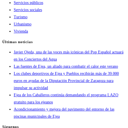
Servicios públicos
Servicios sociales
Turismo
Urbanismo
Vivienda
Últimas noticias
Javier Ojeda, una de las voces más icónicas del Pop Español actuará
en los Conciertos del Agua
Las fuentes de Ejea, un aliado para combatir el calor este verano
Los clubes deportivos de Ejea y Pueblos recibirán más de 39.000
euros en ayudas de la Diputación Provincial de Zaragoza para
impulsar su actividad
Ejea de los Caballeros continúa demandando el programa LAZO
gratuito para los ejeanos
Acondicionamiento y mejora del pavimento del entorno de las
piscinas municipales de Ejea
Síguenos