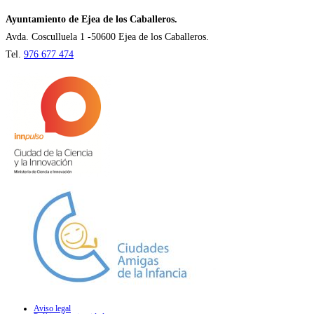
una
nueva
Ayuntamiento de Ejea de los Caballeros.
pestaña
Avda. Cosculluela 1 -50600 Ejea de los Caballeros.
Tel.
976 677 474
Aviso legal