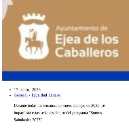
Publicación
17 enero, 2023
de
Categoría
General
/
Igualdad género
la
de
Durante todas las semanas, de enero a mayo de 2023, se
entrada:
la
entrada:
impartirán estas sesiones dentro del programa “Somos
Saludables 2023”