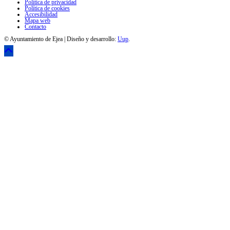
Política de privacidad
Política de cookies
Accesibilidad
Mapa web
Contacto
© Ayuntamiento de Ejea | Diseño y desarrollo:
Uup
.