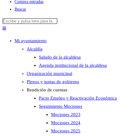
Compra entradas
Buscar
Buscar
Pulsa
en
Escape
esta
para
Mi ayuntamiento
web
cerrar
Alcaldía
el
Saludo de la alcaldesa
panel
Agenda institucional de la alcaldesa
de
Organización municipal
búsqueda.
Plenos y juntas de gobierno
Rendición de cuentas
Pacto Empleo y Reactivación Económica
Seguimiento Mociones
Mociones 2023
Mociones 2024
Mociones 2025