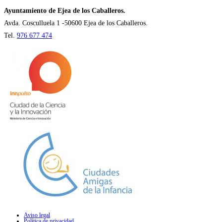
nueva
Ayuntamiento de Ejea de los Caballeros.
pestaña
Avda. Cosculluela 1 -50600 Ejea de los Caballeros.
Tel.
976 677 474
Aviso legal
Política de privacidad