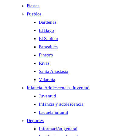
Fiestas
Pueblos
Bardenas
El Bayo
El Sabinar
Farasdués
Pinsoro
Rivas
Santa Anastasia
Valareña
Infancia, Adolescencia, Juventud
Juventud
Infancia y adolescencia
Escuela infantil
Deportes
Información general