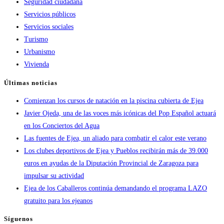
Seguridad ciudadana
Servicios públicos
Servicios sociales
Turismo
Urbanismo
Vivienda
Últimas noticias
Comienzan los cursos de natación en la piscina cubierta de Ejea
Javier Ojeda, una de las voces más icónicas del Pop Español actuará
en los Conciertos del Agua
Las fuentes de Ejea, un aliado para combatir el calor este verano
Los clubes deportivos de Ejea y Pueblos recibirán más de 39.000
euros en ayudas de la Diputación Provincial de Zaragoza para
impulsar su actividad
Ejea de los Caballeros continúa demandando el programa LAZO
gratuito para los ejeanos
Síguenos