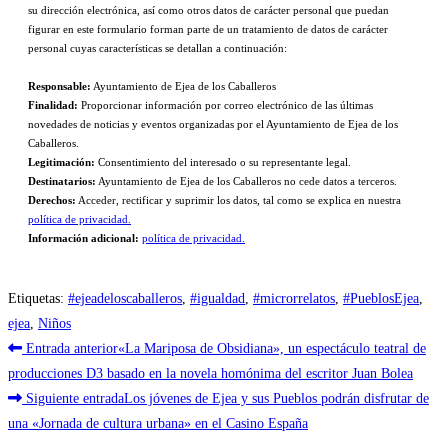
su dirección electrónica, así como otros datos de carácter personal que puedan
figurar en este formulario forman parte de un tratamiento de datos de carácter
personal cuyas características se detallan a continuación:
Responsable:
Ayuntamiento de Ejea de los Caballeros
Finalidad:
Proporcionar información por correo electrónico de las últimas
novedades de noticias y eventos organizadas por el Ayuntamiento de Ejea de los
Caballeros.
Legitimación:
Consentimiento del interesado o su representante legal.
Destinatarios:
Ayuntamiento de Ejea de los Caballeros no cede datos a terceros.
Derechos:
Acceder, rectificar y suprimir los datos, tal como se explica en nuestra
política de privacidad.
Información adicional:
política de privacidad.
Etiquetas
:
#ejeadeloscaballeros
,
#igualdad
,
#microrrelatos
,
#PueblosEjea
,
ejea
,
Niños
Leer
Entrada anterior
«La Mariposa de Obsidiana», un espectáculo teatral de
más
producciones D3 basado en la novela homónima del escritor Juan Bolea
Siguiente entrada
Los jóvenes de Ejea y sus Pueblos podrán disfrutar de
artículos
una «Jornada de cultura urbana» en el Casino España