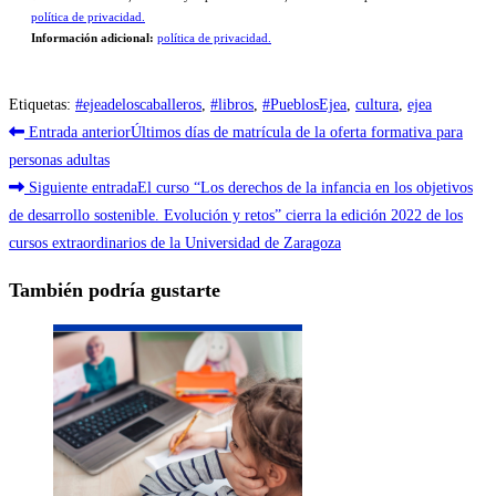
política de privacidad.
Información adicional:
política de privacidad.
Etiquetas
:
#ejeadeloscaballeros
,
#libros
,
#PueblosEjea
,
cultura
,
ejea
Leer
Entrada anterior
Últimos días de matrícula de la oferta formativa para
más
personas adultas
Siguiente entrada
El curso “Los derechos de la infancia en los objetivos
artículos
de desarrollo sostenible. Evolución y retos” cierra la edición 2022 de los
cursos extraordinarios de la Universidad de Zaragoza
También podría gustarte