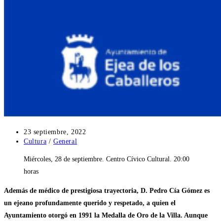
Publicación
23 septiembre, 2022
de
Categoría
Cultura
/
General
la
de
Miércoles, 28 de septiembre. Centro Cívico Cultural. 20:00
entrada:
la
entrada:
horas
Además de médico de prestigiosa trayectoria, D. Pedro Cía Gómez es
un ejeano profundamente querido y respetado, a quien el
Ayuntamiento otorgó en 1991 la Medalla de Oro de la Villa. Aunque