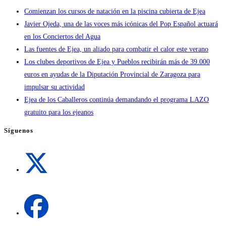
Comienzan los cursos de natación en la piscina cubierta de Ejea
Javier Ojeda, una de las voces más icónicas del Pop Español actuará
en los Conciertos del Agua
Las fuentes de Ejea, un aliado para combatir el calor este verano
Los clubes deportivos de Ejea y Pueblos recibirán más de 39.000
euros en ayudas de la Diputación Provincial de Zaragoza para
impulsar su actividad
Ejea de los Caballeros continúa demandando el programa LAZO
gratuito para los ejeanos
Síguenos
Se
abre
en
una
Se
nueva
abre
pestaña
en