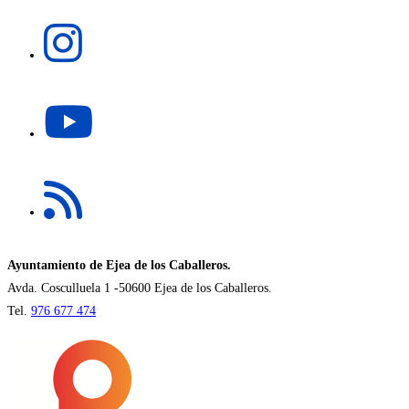
una
Se
nueva
abre
pestaña
en
una
Se
nueva
abre
pestaña
en
una
Se
nueva
abre
pestaña
en
una
nueva
Ayuntamiento de Ejea de los Caballeros.
pestaña
Avda. Cosculluela 1 -50600 Ejea de los Caballeros.
Tel.
976 677 474