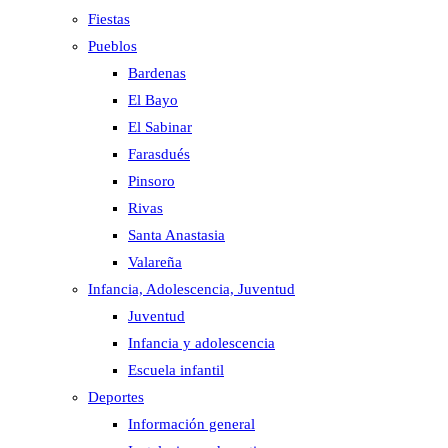
Fiestas
Pueblos
Bardenas
El Bayo
El Sabinar
Farasdués
Pinsoro
Rivas
Santa Anastasia
Valareña
Infancia, Adolescencia, Juventud
Juventud
Infancia y adolescencia
Escuela infantil
Deportes
Información general