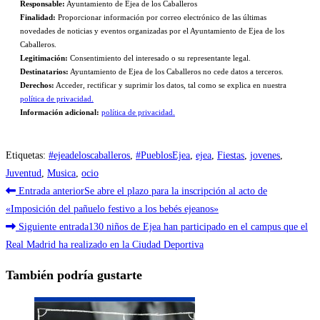
Responsable:
Ayuntamiento de Ejea de los Caballeros
Finalidad:
Proporcionar información por correo electrónico de las últimas
novedades de noticias y eventos organizadas por el Ayuntamiento de Ejea de los
Caballeros.
Legitimación:
Consentimiento del interesado o su representante legal.
Destinatarios:
Ayuntamiento de Ejea de los Caballeros no cede datos a terceros.
Derechos:
Acceder, rectificar y suprimir los datos, tal como se explica en nuestra
política de privacidad.
Información adicional:
política de privacidad.
Etiquetas
:
#ejeadeloscaballeros
,
#PueblosEjea
,
ejea
,
Fiestas
,
jovenes
,
Juventud
,
Musica
,
ocio
Leer
Entrada anterior
Se abre el plazo para la inscripción al acto de
más
«Imposición del pañuelo festivo a los bebés ejeanos»
Siguiente entrada
130 niños de Ejea han participado en el campus que el
artículos
Real Madrid ha realizado en la Ciudad Deportiva
También podría gustarte