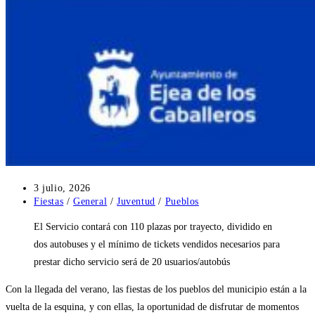
Publicación
3 julio, 2026
de
Categoría
Fiestas
/
General
/
Juventud
/
Pueblos
la
de
El Servicio contará con 110 plazas por trayecto, dividido en
entrada:
la
entrada:
dos autobuses y el mínimo de tickets vendidos necesarios para
prestar dicho servicio será de 20 usuarios/autobús
Con la llegada del verano, las fiestas de los pueblos del municipio están a la
vuelta de la esquina, y con ellas, la oportunidad de disfrutar de momentos