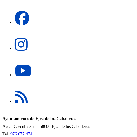
una
Se
nueva
abre
pestaña
en
una
Se
nueva
abre
pestaña
en
una
Se
nueva
abre
pestaña
en
una
Se
nueva
abre
pestaña
en
una
nueva
Ayuntamiento de Ejea de los Caballeros.
pestaña
Avda. Cosculluela 1 -50600 Ejea de los Caballeros.
Tel.
976 677 474