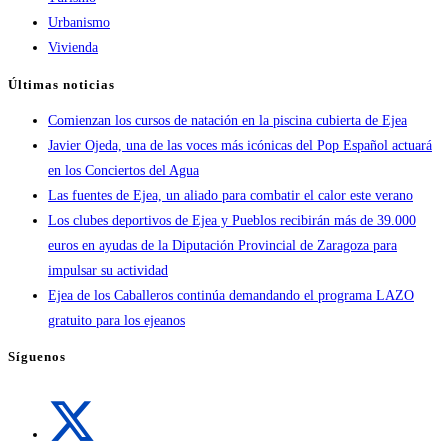
Urbanismo
Vivienda
Últimas noticias
Comienzan los cursos de natación en la piscina cubierta de Ejea
Javier Ojeda, una de las voces más icónicas del Pop Español actuará
en los Conciertos del Agua
Las fuentes de Ejea, un aliado para combatir el calor este verano
Los clubes deportivos de Ejea y Pueblos recibirán más de 39.000
euros en ayudas de la Diputación Provincial de Zaragoza para
impulsar su actividad
Ejea de los Caballeros continúa demandando el programa LAZO
gratuito para los ejeanos
Síguenos
Se
abre
en