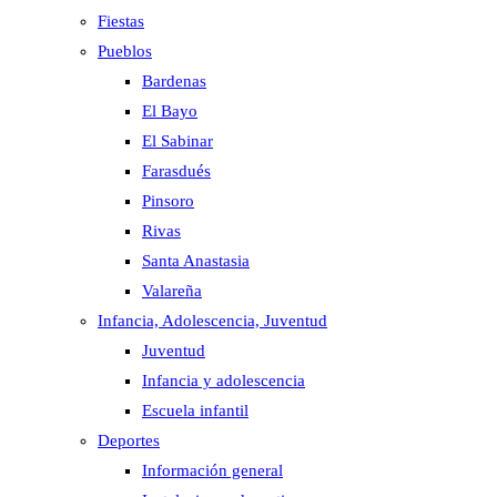
Fiestas
Pueblos
Bardenas
El Bayo
El Sabinar
Farasdués
Pinsoro
Rivas
Santa Anastasia
Valareña
Infancia, Adolescencia, Juventud
Juventud
Infancia y adolescencia
Escuela infantil
Deportes
Información general