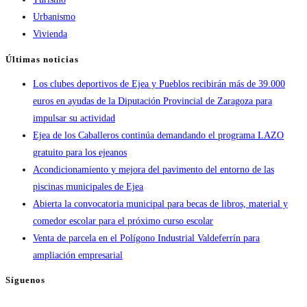
Urbanismo
Vivienda
Últimas noticias
Los clubes deportivos de Ejea y Pueblos recibirán más de 39.000
euros en ayudas de la Diputación Provincial de Zaragoza para
impulsar su actividad
Ejea de los Caballeros continúa demandando el programa LAZO
gratuito para los ejeanos
Acondicionamiento y mejora del pavimento del entorno de las
piscinas municipales de Ejea
Abierta la convocatoria municipal para becas de libros, material y
comedor escolar para el próximo curso escolar
Venta de parcela en el Polígono Industrial Valdeferrín para
ampliación empresarial
Síguenos
Se