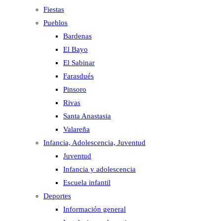
Fiestas
Pueblos
Bardenas
El Bayo
El Sabinar
Farasdués
Pinsoro
Rivas
Santa Anastasia
Valareña
Infancia, Adolescencia, Juventud
Juventud
Infancia y adolescencia
Escuela infantil
Deportes
Información general