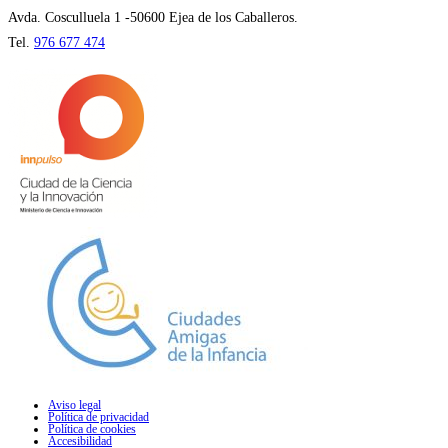
pestaña
Avda. Cosculluela 1 -50600 Ejea de los Caballeros.
Tel.
976 677 474
Aviso legal
Política de privacidad
Política de cookies
Accesibilidad