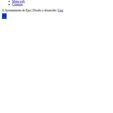
Mapa web
Contacto
© Ayuntamiento de Ejea | Diseño y desarrollo:
Uup
.