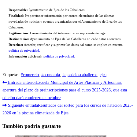
Responsable:
Ayuntamiento de Ejea de los Caballeros
Finalidad:
Proporcionar información por correo electrónico de las últimas
novedades de noticias y eventos organizadas por el Ayuntamiento de Ejea de los
Caballeros.
Legitimación:
Consentimiento del interesado o su representante legal.
Destinatarios:
Ayuntamiento de Ejea de los Caballeros no cede datos a terceros.
Derechos:
Acceder, rectificar y suprimir los datos, tal como se explica en nuestra
política de privacidad.
Información adicional:
política de privacidad.
Etiquetas
:
#comercio
,
#economía
,
#ejeadeloscaballeros
,
ejea
Leer
Entrada anterior
Escuela Municipal de Artes Plásticas y Artesanías:
más
apertura del plazo de preinscripciones para el curso 2025-2026, que esta
edición dará comienzo en octubre
artículos
Siguiente entrada
Resultados del sorteo para los cursos de natación 2025-
2026 en la piscina climatizada de Ejea
También podría gustarte