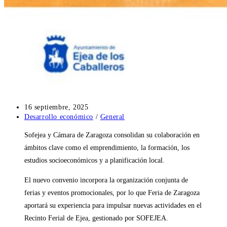
Publicación
16 septiembre, 2025
de
Categoría
Desarrollo económico
/
General
la
de
Sofejea y Cámara de Zaragoza consolidan su colaboración en
entrada:
la
entrada:
ámbitos clave como el emprendimiento, la formación, los
estudios socioeconómicos y a planificación local.
El nuevo convenio incorpora la organización conjunta de
ferias y eventos promocionales, por lo que Feria de Zaragoza
aportará su experiencia para impulsar nuevas actividades en el
Recinto Ferial de Ejea, gestionado por SOFEJEA.