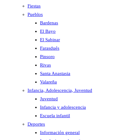
Fiestas
Pueblos
Bardenas
El Bayo
El Sabinar
Farasdués
Pinsoro
Rivas
Santa Anastasia
Valareña
Infancia, Adolescencia, Juventud
Juventud
Infancia y adolescencia
Escuela infantil
Deportes
Información general