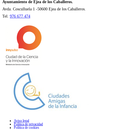
nueva
Ayuntamiento de Ejea de los Caballeros.
pestaña
Avda. Cosculluela 1 -50600 Ejea de los Caballeros.
Tel.
976 677 474
Aviso legal
Política de privacidad
Política de cookies