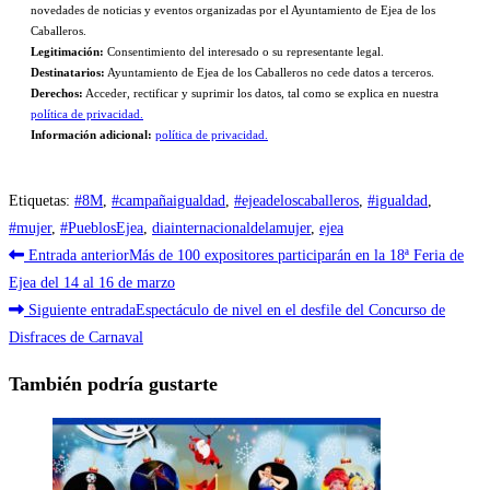
novedades de noticias y eventos organizadas por el Ayuntamiento de Ejea de los
Caballeros.
Legitimación:
Consentimiento del interesado o su representante legal.
Destinatarios:
Ayuntamiento de Ejea de los Caballeros no cede datos a terceros.
Derechos:
Acceder, rectificar y suprimir los datos, tal como se explica en nuestra
política de privacidad.
Información adicional:
política de privacidad.
Etiquetas
:
#8M
,
#campañaigualdad
,
#ejeadeloscaballeros
,
#igualdad
,
#mujer
,
#PueblosEjea
,
diainternacionaldelamujer
,
ejea
Leer
Entrada anterior
Más de 100 expositores participarán en la 18ª Feria de
más
Ejea del 14 al 16 de marzo
Siguiente entrada
Espectáculo de nivel en el desfile del Concurso de
artículos
Disfraces de Carnaval
También podría gustarte