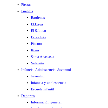
Fiestas
Pueblos
Bardenas
El Bayo
El Sabinar
Farasdués
Pinsoro
Rivas
Santa Anastasia
Valareña
Infancia, Adolescencia, Juventud
Juventud
Infancia y adolescencia
Escuela infantil
Deportes
Información general