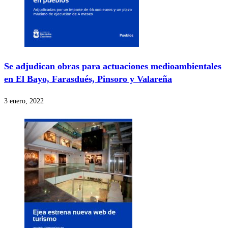
Se adjudican obras para actuaciones medioambientales
en El Bayo, Farasdués, Pinsoro y Valareña
3 enero, 2022