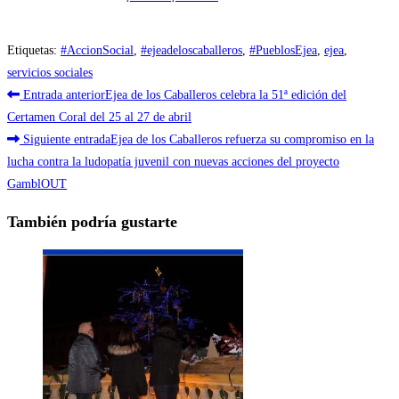
Etiquetas
:
#AccionSocial
,
#ejeadeloscaballeros
,
#PueblosEjea
,
ejea
,
servicios sociales
Leer
Entrada anterior
Ejea de los Caballeros celebra la 51ª edición del
más
Certamen Coral del 25 al 27 de abril
Siguiente entrada
Ejea de los Caballeros refuerza su compromiso en la
artículos
lucha contra la ludopatía juvenil con nuevas acciones del proyecto
GamblOUT
También podría gustarte