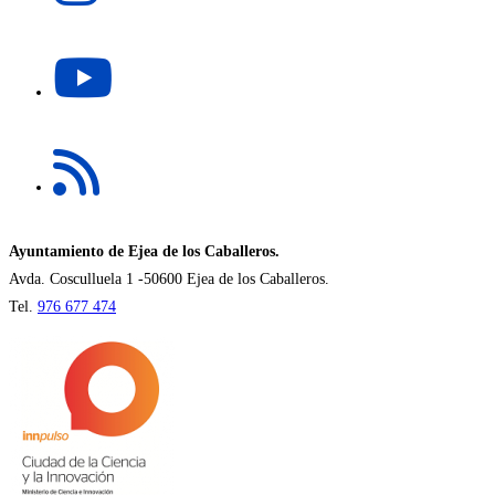
en
una
Se
nueva
abre
pestaña
en
una
Se
nueva
abre
pestaña
en
una
nueva
Ayuntamiento de Ejea de los Caballeros.
pestaña
Avda. Cosculluela 1 -50600 Ejea de los Caballeros.
Tel.
976 677 474