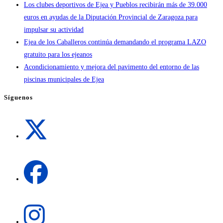
Los clubes deportivos de Ejea y Pueblos recibirán más de 39.000
euros en ayudas de la Diputación Provincial de Zaragoza para
impulsar su actividad
Ejea de los Caballeros continúa demandando el programa LAZO
gratuito para los ejeanos
Acondicionamiento y mejora del pavimento del entorno de las
piscinas municipales de Ejea
Síguenos
Se
abre
en
una
Se
nueva
abre
pestaña
en
una
Se
nueva
abre
pestaña