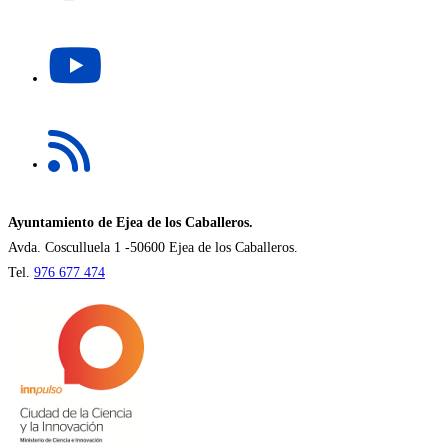
una
Se
nueva
abre
pestaña
en
una
Se
nueva
abre
pestaña
en
una
nueva
Ayuntamiento de Ejea de los Caballeros.
pestaña
Avda. Cosculluela 1 -50600 Ejea de los Caballeros.
Tel.
976 677 474