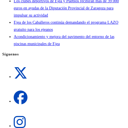
Los clubes deportivos de Ejea y Pueblos recibirán más de 39.000
euros en ayudas de la Diputación Provincial de Zaragoza para
impulsar su actividad
Ejea de los Caballeros continúa demandando el programa LAZO
gratuito para los ejeanos
Acondicionamiento y mejora del pavimento del entorno de las
piscinas municipales de Ejea
Síguenos
Se
abre
en
una
Se
nueva
abre
pestaña
en
una
Se
nueva
abre
pestaña
en