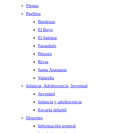
Fiestas
Pueblos
Bardenas
El Bayo
El Sabinar
Farasdués
Pinsoro
Rivas
Santa Anastasia
Valareña
Infancia, Adolescencia, Juventud
Juventud
Infancia y adolescencia
Escuela infantil
Deportes
Información general