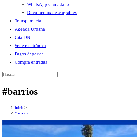
WhatsApp Ciudadano
Documentos descargables
Transparencia
Agenda Urbana
Cita DNI
Sede electrónica
Pagos deportes
Compra entradas
Buscar
en
#barrios
esta
web
Inicio
>
#barrios