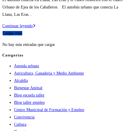
entrada:
la
Urbano de Ejea de los Caballeros. El autobús urbano que conecta La
entrada:
Llana, Las Eras…
2.923
Continuar leyendo
usuarios
Cargar más
del
No hay más entradas que cargar
bus
urbano
Categorías
de
Agenda urbana
Ejea
Agricultura, Ganadería y Medio Ambiente
de
Alcaldía
los
Bienestar Animal
Caballeros
Blog escuela taller
en
Blog taller empleo
sus
Centro Municipal de Formación y Empleo
primeros
Convivencia
dos
Cultura
meses