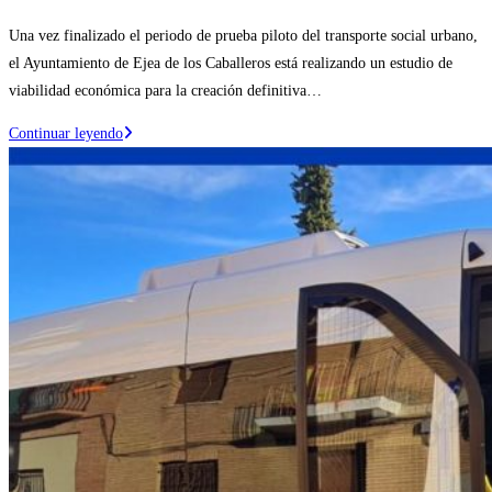
la
de
Una vez finalizado el periodo de prueba piloto del transporte social urbano,
entrada:
la
el Ayuntamiento de Ejea de los Caballeros está realizando un estudio de
entrada:
viabilidad económica para la creación definitiva…
El
Continuar leyendo
Ayuntamiento
de
Ejea
colocará
marquesinas
en
las
paradas
del
bus
urbano