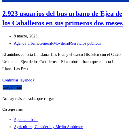
2.923 usuarios del bus urbano de Ejea de
los Caballeros en sus primeros dos meses
Publicación
8 marzo, 2023
de
Categoría
Agenda urbana
/
General
/
Movilidad
/
Servicios públicos
la
de
El autobús conecta La Llana, Las Eras y el Casco Histórico con el Casco
entrada:
la
Urbano de Ejea de los Caballeros. El autobús urbano que conecta La
entrada:
Llana, Las Eras…
2.923
Continuar leyendo
usuarios
Cargar más
del
No hay más entradas que cargar
bus
urbano
Categorías
de
Agenda urbana
Ejea
Agricultura, Ganadería y Medio Ambiente