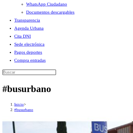
WhatsApp Ciudadano
Documentos descargables
Transparencia
Agenda Urbana
Cita DNI
Sede electrónica
Pagos deportes
Compra entradas
Buscar
en
#busurbano
esta
web
Inicio
>
#busurbano