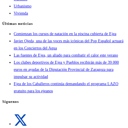
Urbanismo
Vivienda
Últimas noticias
Comienzan los cursos de natación en la piscina cubierta de Ejea
Javier Ojeda, una de las voces más icónicas del Pop Español actuará
en los Conciertos del Agua
Las fuentes de Ejea, un aliado para combatir el calor este verano
Los clubes deportivos de Ejea y Pueblos recibirán más de 39.000
euros en ayudas de la Diputación Provincial de Zaragoza para
impulsar su actividad
Ejea de los Caballeros continúa demandando el programa LAZO
gratuito para los ejeanos
Síguenos
Se
abre
en