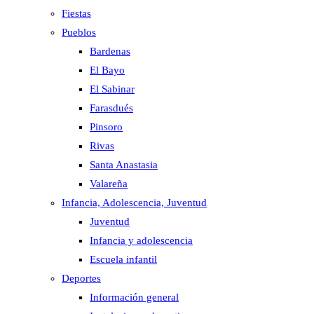
Fiestas
Pueblos
Bardenas
El Bayo
El Sabinar
Farasdués
Pinsoro
Rivas
Santa Anastasia
Valareña
Infancia, Adolescencia, Juventud
Juventud
Infancia y adolescencia
Escuela infantil
Deportes
Información general