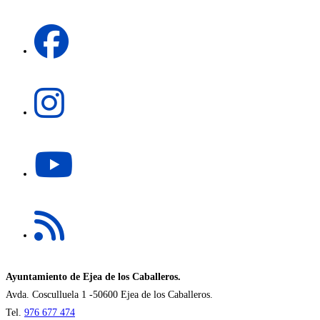
una
Se
nueva
abre
pestaña
en
una
Se
nueva
abre
pestaña
en
una
Se
nueva
abre
pestaña
en
una
Se
nueva
abre
pestaña
en
una
nueva
Ayuntamiento de Ejea de los Caballeros.
pestaña
Avda. Cosculluela 1 -50600 Ejea de los Caballeros.
Tel.
976 677 474