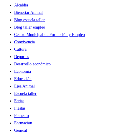
de
Alcaldía
los
Bienestar Animal
Caballeros
Blog escuela taller
en
Blog taller empleo
sus
Centro Municipal de Formación y Empleo
primeros
Convivencia
dos
Cultura
meses
Deportes
Desarrollo económico
Economía
Educación
Ejea Animal
Escuela taller
Ferias
Fiestas
Fomento
Formacion
General