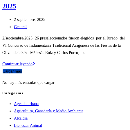
2025
Publicación
2 septiembre, 2025
de
Categoría
General
la
de
2/septiembre/2025 26 preseleccionados fueron elegidos por el Jurado del
entrada:
la
VI Concurso de Indumentaria Tradicional Aragonesa de las Fiestas de la
entrada:
Oliva de 2025. Mª Jesús Ruiz y Carlos Porro, los…
Una
Continuar leyendo
buena
Cargar más
reproducción
No hay más entradas que cargar
de
traje
Categorías
masculino,
Agenda urbana
el
Agricultura, Ganadería y Medio Ambiente
bien
Alcaldía
compuesto
Bienestar Animal
traje