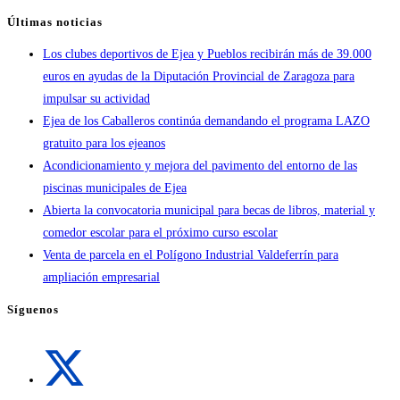
Últimas noticias
Los clubes deportivos de Ejea y Pueblos recibirán más de 39.000
euros en ayudas de la Diputación Provincial de Zaragoza para
impulsar su actividad
Ejea de los Caballeros continúa demandando el programa LAZO
gratuito para los ejeanos
Acondicionamiento y mejora del pavimento del entorno de las
piscinas municipales de Ejea
Abierta la convocatoria municipal para becas de libros, material y
comedor escolar para el próximo curso escolar
Venta de parcela en el Polígono Industrial Valdeferrín para
ampliación empresarial
Síguenos
Se
abre
en