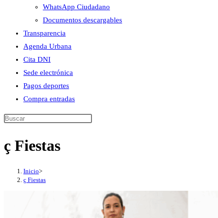
WhatsApp Ciudadano
Documentos descargables
Transparencia
Agenda Urbana
Cita DNI
Sede electrónica
Pagos deportes
Compra entradas
Buscar
en
ç Fiestas
esta
web
Inicio
>
ç Fiestas