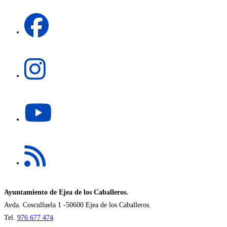
una
Se
nueva
abre
pestaña
en
una
Se
nueva
abre
pestaña
en
una
Se
nueva
abre
pestaña
en
una
Se
nueva
abre
pestaña
en
una
nueva
Ayuntamiento de Ejea de los Caballeros.
pestaña
Avda. Cosculluela 1 -50600 Ejea de los Caballeros.
Tel.
976 677 474