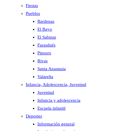
Fiestas
Pueblos
Bardenas
El Bayo
El Sabinar
Farasdués
Pinsoro
Rivas
Santa Anastasia
Valareña
Infancia, Adolescencia, Juventud
Juventud
Infancia y adolescencia
Escuela infantil
Deportes
Información general