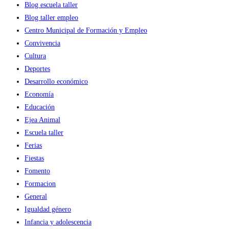
Blog escuela taller
femenino
Blog taller empleo
de
Centro Municipal de Formación y Empleo
una
Convivencia
madre
Cultura
y
Deportes
su
Desarrollo económico
niña
Economía
y
Educación
un
Ejea Animal
premio
Escuela taller
especial
Ferias
compartido,
Fiestas
los
Fomento
ganadores
Formacion
del
General
Concurso
Igualdad género
de
Infancia y adolescencia
Indumentaria