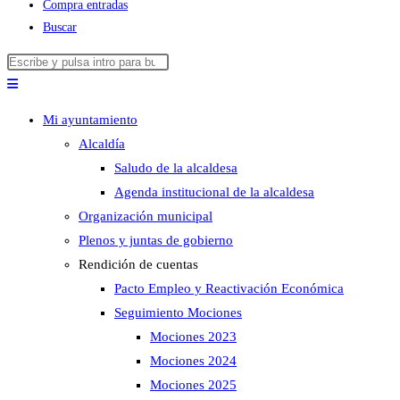
Compra entradas
Buscar
Buscar
Pulsa
en
Escape
esta
para
Mi ayuntamiento
web
cerrar
Alcaldía
el
Saludo de la alcaldesa
panel
Agenda institucional de la alcaldesa
de
Organización municipal
búsqueda.
Plenos y juntas de gobierno
Rendición de cuentas
Pacto Empleo y Reactivación Económica
Seguimiento Mociones
Mociones 2023
Mociones 2024
Mociones 2025