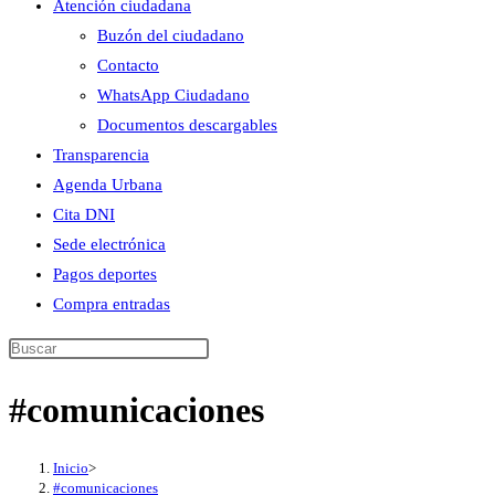
Atención ciudadana
Buzón del ciudadano
Contacto
WhatsApp Ciudadano
Documentos descargables
Transparencia
Agenda Urbana
Cita DNI
Sede electrónica
Pagos deportes
Compra entradas
Buscar
en
#comunicaciones
esta
web
Inicio
>
#comunicaciones