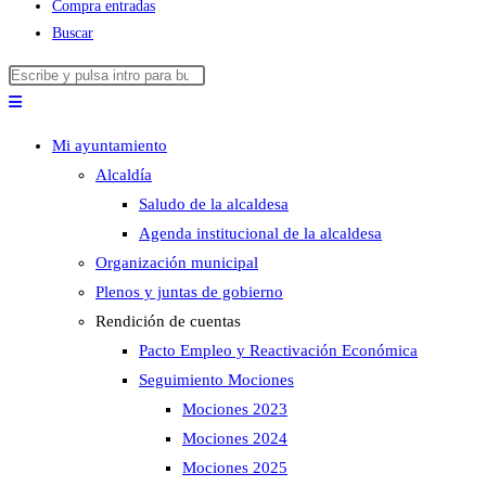
Compra entradas
Buscar
Buscar
Pulsa
en
Escape
esta
para
Mi ayuntamiento
web
cerrar
Alcaldía
el
Saludo de la alcaldesa
panel
Agenda institucional de la alcaldesa
de
Organización municipal
búsqueda.
Plenos y juntas de gobierno
Rendición de cuentas
Pacto Empleo y Reactivación Económica
Seguimiento Mociones
Mociones 2023
Mociones 2024
Mociones 2025