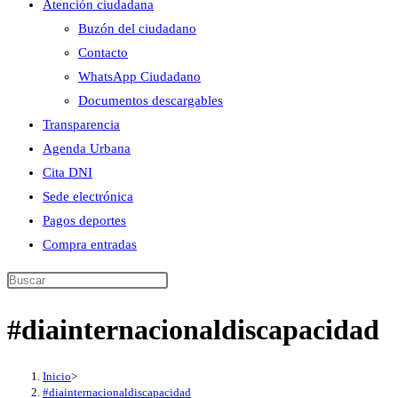
Atención ciudadana
Buzón del ciudadano
Contacto
WhatsApp Ciudadano
Documentos descargables
Transparencia
Agenda Urbana
Cita DNI
Sede electrónica
Pagos deportes
Compra entradas
Buscar
en
#diainternacionaldiscapacidad
esta
web
Inicio
>
#diainternacionaldiscapacidad