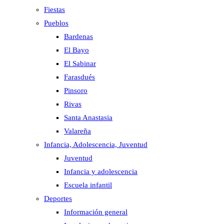
Fiestas
Pueblos
Bardenas
El Bayo
El Sabinar
Farasdués
Pinsoro
Rivas
Santa Anastasia
Valareña
Infancia, Adolescencia, Juventud
Juventud
Infancia y adolescencia
Escuela infantil
Deportes
Información general