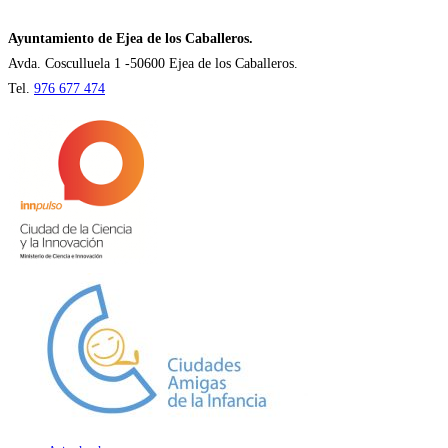
una
nueva
Ayuntamiento de Ejea de los Caballeros.
pestaña
Avda. Cosculluela 1 -50600 Ejea de los Caballeros.
Tel.
976 677 474