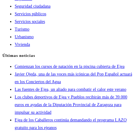
Seguridad ciudadana
Servicios públicos
Servicios sociales
Turismo
Urbanismo
Vivienda
Últimas noticias
Comienzan los cursos de natación en la piscina cubierta de Ejea
Javier Ojeda, una de las voces más icónicas del Pop Español actuará
en los Conciertos del Agua
Las fuentes de Ejea, un aliado para combatir el calor este verano
Los clubes deportivos de Ejea y Pueblos recibirán más de 39.000
euros en ayudas de la Diputación Provincial de Zaragoza para
impulsar su actividad
Ejea de los Caballeros continúa demandando el programa LAZO
gratuito para los ejeanos