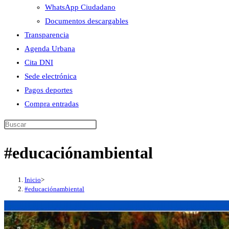
WhatsApp Ciudadano
Documentos descargables
Transparencia
Agenda Urbana
Cita DNI
Sede electrónica
Pagos deportes
Compra entradas
Buscar
en
#educaciónambiental
esta
web
Inicio
>
#educaciónambiental