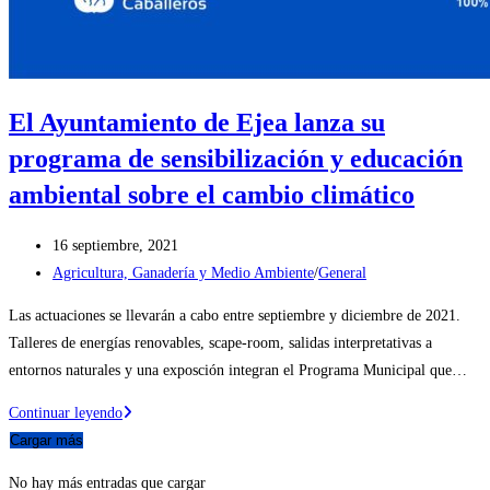
El Ayuntamiento de Ejea lanza su
programa de sensibilización y educación
ambiental sobre el cambio climático
Publicación
16 septiembre, 2021
de
Categoría
Agricultura, Ganadería y Medio Ambiente
/
General
la
de
Las actuaciones se llevarán a cabo entre septiembre y diciembre de 2021.
entrada:
la
Talleres de energías renovables, scape-room, salidas interpretativas a
entrada:
entornos naturales y una exposción integran el Programa Municipal que…
El
Continuar leyendo
Ayuntamiento
Cargar más
de
No hay más entradas que cargar