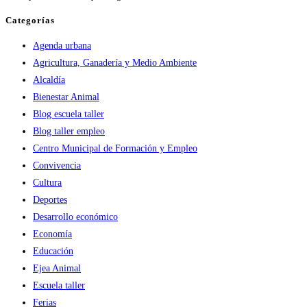
Ejea
lanza
Categorías
su
Agenda urbana
programa
Agricultura, Ganadería y Medio Ambiente
de
Alcaldía
sensibilización
Bienestar Animal
y
Blog escuela taller
educación
Blog taller empleo
ambiental
Centro Municipal de Formación y Empleo
sobre
Convivencia
el
Cultura
cambio
Deportes
climático
Desarrollo económico
Economía
Educación
Ejea Animal
Escuela taller
Ferias