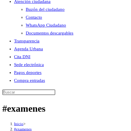
Atención ciudadana
Buzón del ciudadano
Contacto
WhatsApp Ciudadano
Documentos descargables
Transparencia
Agenda Urbana
Cita DNI
Sede electrónica
Pagos deportes
Compra entradas
Buscar
en
#examenes
esta
web
Inicio
>
#examenes