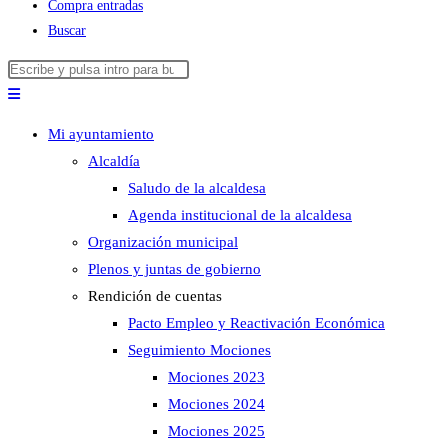
Compra entradas
Buscar
Buscar
Pulsa
en
Escape
esta
para
Mi ayuntamiento
web
cerrar
Alcaldía
el
Saludo de la alcaldesa
panel
Agenda institucional de la alcaldesa
de
Organización municipal
búsqueda.
Plenos y juntas de gobierno
Rendición de cuentas
Pacto Empleo y Reactivación Económica
Seguimiento Mociones
Mociones 2023
Mociones 2024
Mociones 2025