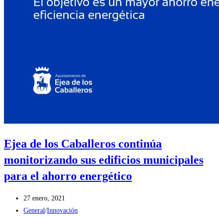
Ejea de los Caballeros continúa
monitorizando sus edificios municipales
para el ahorro energético
Publicación
27 enero, 2021
de
Categoría
General
/
Innovación