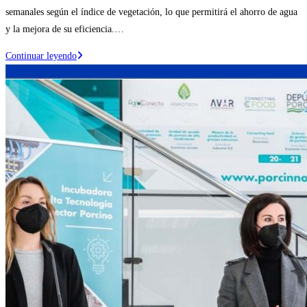
entrada:
la
semanales según el índice de vegetación, lo que permitirá el ahorro de agua
entrada:
y la mejora de su eficiencia.…
Comienza
Continuar leyendo
la
monitorización
y
digitalización
para
hacer
más
sostenibles
las
zonas
verdes
de
Ejea
de