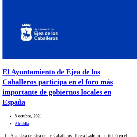
El Ayuntamiento de Ejea de los
Caballeros participa en el foro más
importante de gobiernos locales en
España
Publicación
8 octubre, 2021
de
Categoría
Alcaldía
la
de
La Alcaldesa de Ejea de los Caballeros, Teresa Ladrero, participó en el I