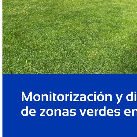
de
los
Caballeros