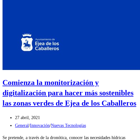
Comienza la monitorización y
digitalización para hacer más sostenibles
las zonas verdes de Ejea de los Caballeros
Publicación
27 abril, 2021
de
Categoría
General
/
Innovación
/
Nuevas Tecnologías
la
de
Se pretende, a través de la dronótica, conocer las necesidades hídricas