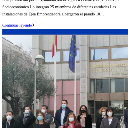
entrada:
la
Socioeconómico Lo integran 25 miembros de diferentes entidades Las
entrada:
instalaciones de Ejea Emprendedora albergaron el pasado 10…
Ejea
Continuar leyendo
de
los
Caballeros
constituye
un
Observatorio
de
la
Innovación