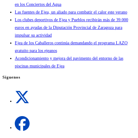
en los Conciertos del Agua
Las fuentes de Ejea, un aliado para combatir el calor este verano
Los clubes deportivos de Ejea y Pueblos recibirán más de 39.000
euros en ayudas de la Diputación Provincial de Zaragoza para
impulsar su actividad
Ejea de los Caballeros continúa demandando el programa LAZO
gratuito para los ejeanos
Acondicionamiento y mejora del pavimento del entorno de las
piscinas municipales de Ejea
Síguenos
Se
abre
en
una
Se
nueva
abre
pestaña
en
una