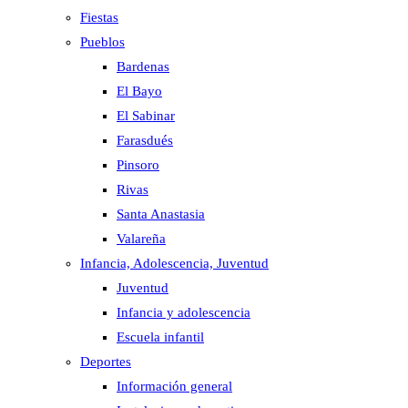
Fiestas
Pueblos
Bardenas
El Bayo
El Sabinar
Farasdués
Pinsoro
Rivas
Santa Anastasia
Valareña
Infancia, Adolescencia, Juventud
Juventud
Infancia y adolescencia
Escuela infantil
Deportes
Información general