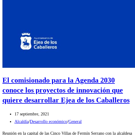
El comisionado para la Agenda 2030
conoce los proyectos de innovación que
quiere desarrollar Ejea de los Caballeros
Publicación
17 septiembre, 2021
de
Categoría
Alcaldía
/
Desarrollo económico
/
General
la
de
Reunión en la capital de las Cinco Villas de Fermín Serrano con la alcaldesa