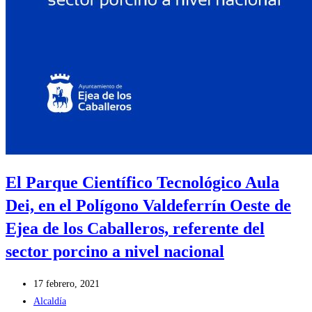
El Parque Científico Tecnológico Aula
Dei, en el Polígono Valdeferrín Oeste de
Ejea de los Caballeros, referente del
sector porcino a nivel nacional
Publicación
17 febrero, 2021
de
Categoría
Alcaldía