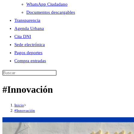
WhatsApp Ciudadano
Documentos descargables
Transparencia
Agenda Urbana
Cita DNI
Sede electrónica
Pagos deportes
Compra entradas
Buscar
en
#Innovación
esta
web
Inicio
>
#Innovación