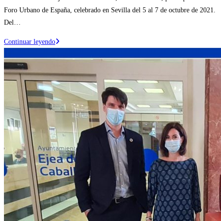
entrada:
la
Foro Urbano de España, celebrado en Sevilla del 5 al 7 de octubre de 2021.
entrada:
Del…
El
Continuar leyendo
Ayuntamiento
de
Ejea
de
los
Caballeros
participa
en
el
foro
más
importante
de
gobiernos