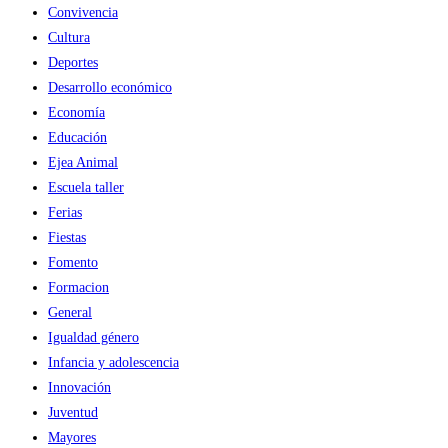
Convivencia
Innovación
Cultura
organizado
Deportes
por
Desarrollo económico
la
Economía
Red
Educación
Innpulso
Ejea Animal
Escuela taller
Ferias
Fiestas
Fomento
Formacion
General
Igualdad género
Infancia y adolescencia
Innovación
Juventud
Mayores