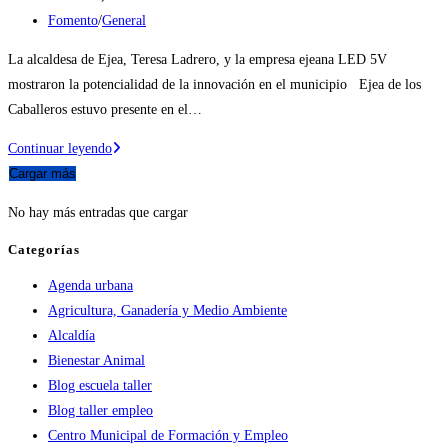
de
Categoría
Fomento
/
General
la
de
La alcaldesa de Ejea, Teresa Ladrero, y la empresa ejeana LED 5V
entrada:
la
mostraron la potencialidad de la innovación en el municipio Ejea de los
entrada:
Caballeros estuvo presente en el…
Ejea
Continuar leyendo
estuvo
Cargar más
presente
No hay más entradas que cargar
en
el
Categorías
IV
Agenda urbana
Encuentro
Agricultura, Ganadería y Medio Ambiente
de
Alcaldía
Alcaldes
Bienestar Animal
y
Blog escuela taller
Alcaldesas
Blog taller empleo
con
Centro Municipal de Formación y Empleo
la