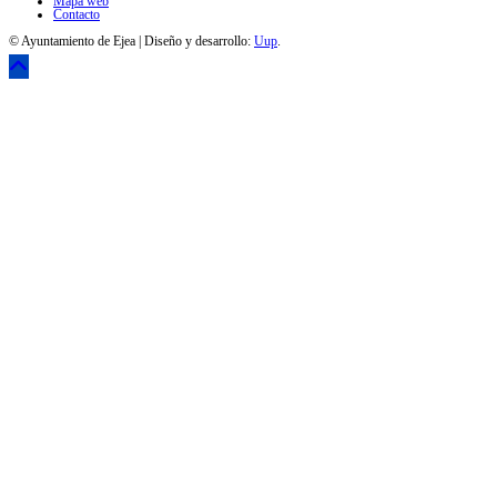
Mapa web
Contacto
© Ayuntamiento de Ejea | Diseño y desarrollo:
Uup
.