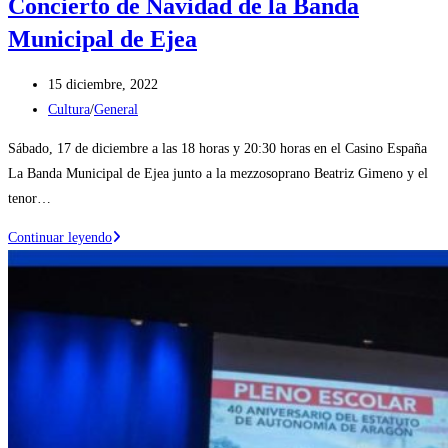
Concierto de Navidad de la Banda
Municipal de Ejea
Publicación
15 diciembre, 2022
de
Categoría
Cultura
/
General
la
de
Sábado, 17 de diciembre a las 18 horas y 20:30 horas en el Casino España
entrada:
la
La Banda Municipal de Ejea junto a la mezzosoprano Beatriz Gimeno y el
entrada:
tenor…
Concierto
Continuar leyendo
de
Navidad
de
la
Banda
Municipal
de
Ejea