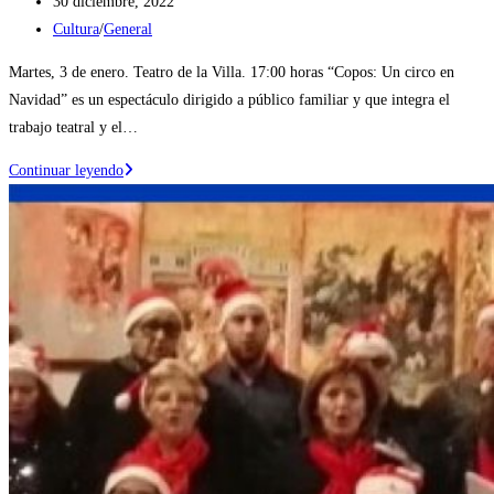
Publicación
30 diciembre, 2022
de
Categoría
Cultura
/
General
la
de
Martes, 3 de enero. Teatro de la Villa. 17:00 horas “Copos: Un circo en
entrada:
la
Navidad” es un espectáculo dirigido a público familiar y que integra el
entrada:
trabajo teatral y el…
“Copos:
Continuar leyendo
Un
Circo
en
Navidad”,
un
espectáculo
de
circo
y
teatro
para