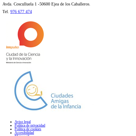
pestaña
Avda. Cosculluela 1 -50600 Ejea de los Caballeros.
Tel.
976 677 474
Aviso legal
Política de privacidad
Política de cookies
Accesibilidad