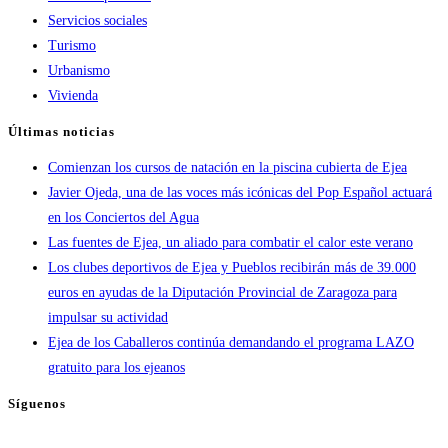
Servicios sociales
Turismo
Urbanismo
Vivienda
Últimas noticias
Comienzan los cursos de natación en la piscina cubierta de Ejea
Javier Ojeda, una de las voces más icónicas del Pop Español actuará
en los Conciertos del Agua
Las fuentes de Ejea, un aliado para combatir el calor este verano
Los clubes deportivos de Ejea y Pueblos recibirán más de 39.000
euros en ayudas de la Diputación Provincial de Zaragoza para
impulsar su actividad
Ejea de los Caballeros continúa demandando el programa LAZO
gratuito para los ejeanos
Síguenos
Se