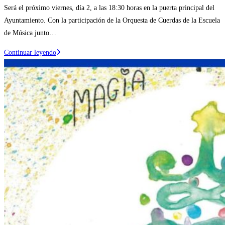
la
de
Será el próximo viernes, día 2, a las 18:30 horas en la puerta principal del
entrada:
la
Ayuntamiento. Con la participación de la Orquesta de Cuerdas de la Escuela
entrada:
de Música junto…
Ejea
Continuar leyendo
se
sumará
a
la
ilusión
de
la
Navidad
con
el
acto
del
«Encendido