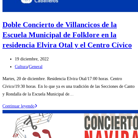
Doble Concierto de Villancicos de la
Escuela Municipal de Folklore en la
residencia Elvira Otal y el Centro Cívico
Publicación
19 diciembre, 2022
de
Categoría
Cultura
/
General
la
de
Martes, 20 de diciembre. Residencia Elvira Otal/17:00 horas. Centro
entrada:
la
Cívico/19:30 horas. En lo que ya es una tradición de las Secciones de Canto
entrada:
y Rondalla de la Escuela Municipal de…
Doble
Continuar leyendo
Concierto
de
Villancicos
de