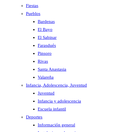
Fiestas
Pueblos
Bardenas
El Bayo
El Sabinar
Farasdués
Pinsoro
Rivas
Santa Anastasia
Valareña
Infancia, Adolescencia, Juventud
Juventud
Infancia y adolescencia
Escuela infantil
Deportes
Información general