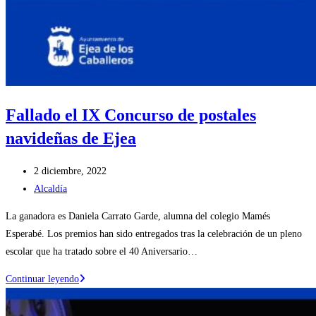
Fallado el IX Concurso de postales
navideñas de Ejea
Publicación
2 diciembre, 2022
de
Categoría
Alcaldía
la
de
La ganadora es Daniela Carrato Garde, alumna del colegio Mamés
entrada:
la
Esperabé. Los premios han sido entregados tras la celebración de un pleno
entrada:
escolar que ha tratado sobre el 40 Aniversario…
Fallado
Continuar leyendo
el
IX