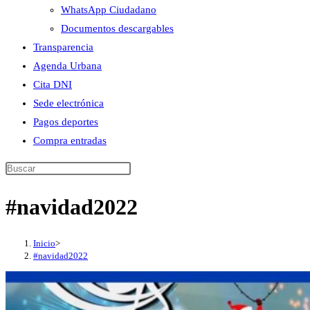
WhatsApp Ciudadano
Documentos descargables
Transparencia
Agenda Urbana
Cita DNI
Sede electrónica
Pagos deportes
Compra entradas
Buscar
en
#navidad2022
esta
web
Inicio
>
#navidad2022