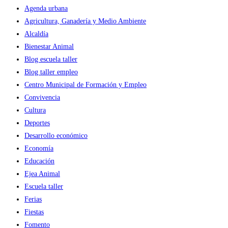
los
Agenda urbana
Caballeros
Agricultura, Ganadería y Medio Ambiente
convoca
Alcaldía
a
Bienestar Animal
los
Blog escuela taller
escolares
Blog taller empleo
para
Centro Municipal de Formación y Empleo
participar
Convivencia
en
Cultura
el
Deportes
IX
Desarrollo económico
Concurso
Economía
de
Educación
Tarjetas
Ejea Animal
de
Escuela taller
Navidad
Ferias
Fiestas
Fomento