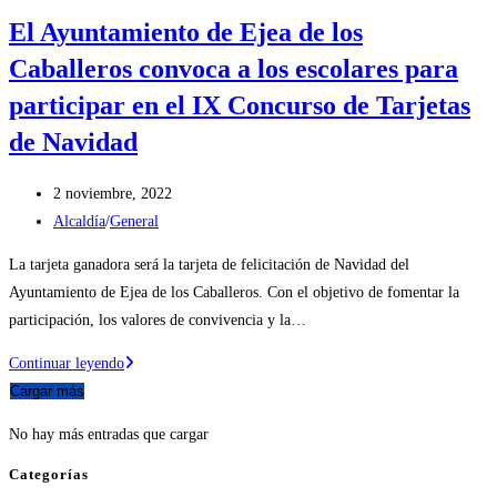
El Ayuntamiento de Ejea de los
Caballeros convoca a los escolares para
participar en el IX Concurso de Tarjetas
de Navidad
Publicación
2 noviembre, 2022
de
Categoría
Alcaldía
/
General
la
de
La tarjeta ganadora será la tarjeta de felicitación de Navidad del
entrada:
la
Ayuntamiento de Ejea de los Caballeros. Con el objetivo de fomentar la
entrada:
participación, los valores de convivencia y la…
El
Continuar leyendo
Ayuntamiento
Cargar más
de
No hay más entradas que cargar
Ejea
de
Categorías